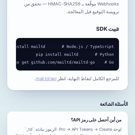
Webhooks موقَّعة بـ HMAC-SHA256 — تحقق من
ترويسة التوقيع قبل المعالجة.
تثبيت SDK
go get github.com/mailtd/mailtd-go    # Go

للمرجع الكامل لنقاط النهاية، انظر
mail.td/api
.
الأسئلة الشائعة
من أين أحصل على رمز API؟
لوحة Pro → API Tokens → Create. الرموز ببادئة `td_`