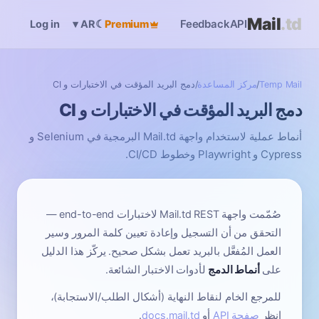
Mail
.td
Feedback
API
Log in
☾
Premium
▾
AR
Temp Mail
/
مركز المساعدة
/
دمج البريد المؤقت في الاختبارات و CI
دمج البريد المؤقت في الاختبارات و CI
أنماط عملية لاستخدام واجهة Mail.td البرمجية في Selenium و
Cypress و Playwright وخطوط CI/CD.
صُمّمت واجهة Mail.td REST لاختبارات end-to-end —
التحقق من أن التسجيل وإعادة تعيين كلمة المرور وسير
العمل المُفعَّل بالبريد تعمل بشكل صحيح. يركّز هذا الدليل
على
أنماط الدمج
لأدوات الاختبار الشائعة.
للمرجع الخام لنقاط النهاية (أشكال الطلب/الاستجابة)،
انظر
صفحة API
أو
docs.mail.td
.