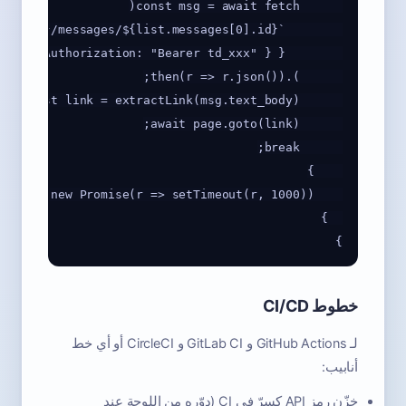
}

خطوط CI/CD
لـ GitHub Actions و GitLab CI و CircleCI أو أي خط
أنابيب:
خزّن رمز API كسرّ في CI (دوّره من اللوحة عند