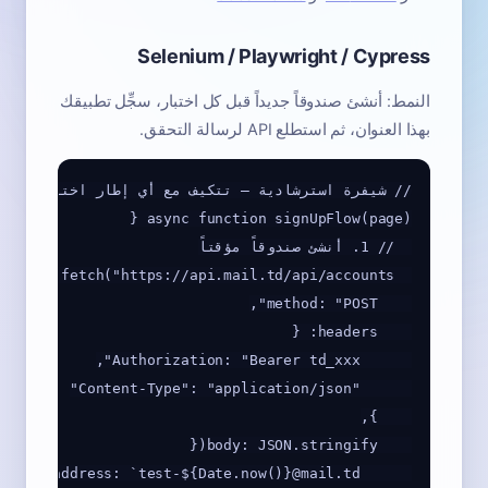
Selenium / Playwright / Cypress
النمط: أنشئ صندوقاً جديداً قبل كل اختبار، سجِّل تطبيقك
بهذا العنوان، ثم استطلع API لرسالة التحقق.