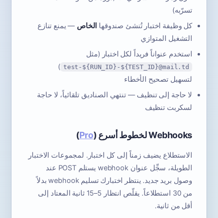
تسرّبه)
كل وظيفة اختبار تُنشئ صندوقها
الخاص
— يمنع تنازع
التشغيل المتوازي
استخدم عنواناً فريداً لكل اختبار (مثل
)
test-${RUN_ID}-${TEST_ID}@mail.td
لتسهيل تصحيح الأخطاء
لا حاجة إلى تنظيف — تنتهي الصناديق تلقائياً، لا حاجة
لسكربت تنظيف
Webhooks لخطوط أسرع (
Pro
)
الاستطلاع يضيف زمناً إلى كل اختبار. لمجموعات الاختبار
الطويلة، سجِّل عنوان webhook يستلم POST عند
وصول بريد جديد. ينتظر اختبارك تسليم webhook بدلاً
من 30 استطلاعاً. يقلّص انتظار 5–15 ثانية المعتاد إلى
أقل من ثانية.