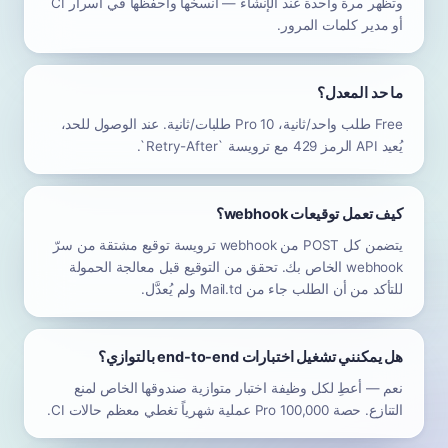
وتظهر مرة واحدة عند الإنشاء — انسخها واحفظها في أسرار CI
أو مدير كلمات المرور.
ما حد المعدل؟
Free طلب واحد/ثانية، Pro 10 طلبات/ثانية. عند الوصول للحد،
يُعيد API الرمز 429 مع ترويسة `Retry-After`.
كيف تعمل توقيعات webhook؟
يتضمن كل POST من webhook ترويسة توقيع مشتقة من سرّ
webhook الخاص بك. تحقق من التوقيع قبل معالجة الحمولة
للتأكد من أن الطلب جاء من Mail.td ولم يُعدَّل.
هل يمكنني تشغيل اختبارات end-to-end بالتوازي؟
نعم — أعطِ لكل وظيفة اختبار متوازية صندوقها الخاص لمنع
التنازع. حصة Pro 100,000 عملية شهرياً تغطي معظم حالات CI.