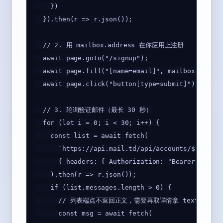
    })

  }).then(r => r.json());

  // 2. 用 mailbox.address 在你应用上注册

  await page.goto("/signup");

  await page.fill("[name=email]", mailbox.address
  await page.click("button[type=submit]");

  // 3. 轮询验证邮件（最长 30 秒）

  for (let i = 0; i < 30; i++) {

    const list = await fetch(

      `https://api.mail.td/api/accounts/${mailbo
      { headers: { Authorization: "Bearer td_xxx"
    ).then(r => r.json());

    if (list.messages.length > 0) {

      // 列表端点不返回正文，需要再取详情拿 text_body

      const msg = await fetch(
