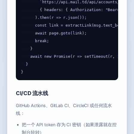
        `https://api.mail.td/api/accounts/${mail
        { headers: { Authorization: "Bearer td_xx
      ).then(r => r.json());

      const link = extractLink(msg.text_body);

      await page.goto(link);

      break;

    }

    await new Promise(r => setTimeout(r, 1000));

  }

CI/CD 流水线
GitHub Actions、GitLab CI、CircleCI 或任何流水
线：
把一个 API token 存为 CI 密钥（如果泄露就在控
制台轮转）