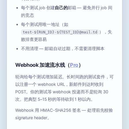
每个测试 job 创建
自己的
邮箱 — 避免并行 job 间
的竞态
每个测试用唯一地址（如
），失
test-${RUN_ID}-${TEST_ID}@mail.td
败排查更容易
不用清理 — 邮箱自动过期，不需要清理脚本
Webhook 加速流水线（
Pro
）
轮询给每个测试增加延迟。长时间跑的测试套件，可
以注册一个 webhook URL，新邮件到达时收到
POST。你的测试等 webhook 投递而不是轮询 30
次。把典型 5–15 秒的等待砍到 1 秒以内。
Webhook 用 HMAC-SHA256 签名 — 处理前先校验
signature header。