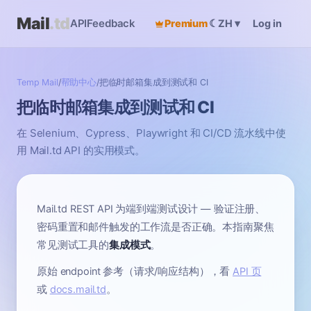
Mail
.td
API
Feedback
Premium
☾
Log in
ZH
▾
Temp Mail
/
帮助中心
/
把临时邮箱集成到测试和 CI
把临时邮箱集成到测试和 CI
在 Selenium、Cypress、Playwright 和 CI/CD 流水线中使
用 Mail.td API 的实用模式。
Mail.td REST API 为端到端测试设计 — 验证注册、
密码重置和邮件触发的工作流是否正确。本指南聚焦
常见测试工具的
集成模式
。
原始 endpoint 参考（请求/响应结构），看
API 页
或
docs.mail.td
。