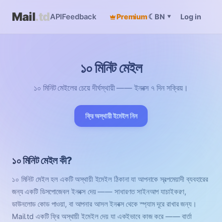
Mail
.td
API
Feedback
Premium
☾
Log in
BN
▾
১০ মিনিট মেইল
১০ মিনিট মেইলের চেয়ে দীর্ঘস্থায়ী —— ইনবক্স ৭ দিন সক্রিয়।
ফ্রি অস্থায়ী ইমেইল নিন
১০ মিনিট মেইল কী?
১০ মিনিট মেইল হল একটি অস্থায়ী ইমেইল ঠিকানা যা আপনাকে স্বল্পমেয়াদী ব্যবহারের
জন্য একটি ডিসপোজেবল ইনবক্স দেয় —— সাধারণত সাইনআপ যাচাইকরণ,
ডাউনলোড কোড পাওয়া, বা আপনার আসল ইনবক্স থেকে স্প্যাম দূরে রাখার জন্য।
Mail.td একটি ফ্রি অস্থায়ী ইমেইল দেয় যা একইভাবে কাজ করে —— বার্তা