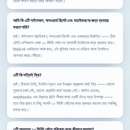
থেকে লগইন করতে ফিরে আসতে পারেন।
আমি কি এটি সাইনআপ, পাসওয়ার্ড রিসেট এবং যাচাইকরণের জন্য ব্যবহার
করতে পারি?
হ্যাঁ। সাইনআপ যাচাইকরণ, পাসওয়ার্ড রিসেট এবং একবারের বিজ্ঞপ্তি —— ঠিক
এটাই বেশিরভাগ লোক ১০ মিনিট মেইল বা অস্থায়ী ইমেইলের জন্য ব্যবহার করে।
Mail.td একইভাবে কাজ করে, এই সুবিধার সাথে যে দেরিতে আসা ইমেইলও
আপনার কাছে পৌঁছায়।
এটি কি সত্যিই ফ্রি?
হ্যাঁ। ঠিকানা তৈরি, ইমেইল গ্রহণ এবং ইনবক্সে অ্যাক্সেস সবই ফ্রি —— কোনো
লুকানো চার্জ নেই, কোনো ক্রেডিট কার্ড দরকার নেই। কাস্টম ডোমেন,
webhooks এবং উচ্চতর API সীমার জন্য একটি Pro স্তর উপলব্ধ ——
তবে ফ্রি প্ল্যান যা কিছু আপনি ১০ মিনিট মেইলের জন্য ব্যবহার করবেন তার সবকিছু
কভার করে।
এটি অন্যান্য ১০ মিনিট মেইল পরিষেবা থেকে কীভাবে আলাদা?