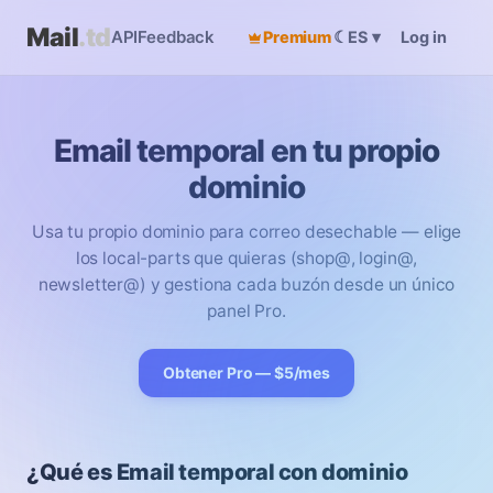
Mail
.td
API
Feedback
Premium
☾
Log in
ES
▾
Email temporal en tu propio
dominio
Usa tu propio dominio para correo desechable — elige
los local-parts que quieras (shop@, login@,
newsletter@) y gestiona cada buzón desde un único
panel Pro.
Obtener Pro — $5/mes
¿Qué es Email temporal con dominio