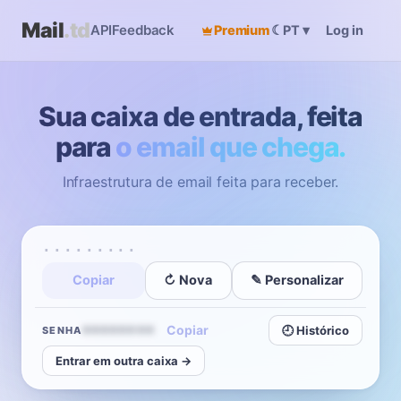
Mail
.td
API
Feedback
Premium
☾
Log in
PT
▾
Sua caixa de entrada, feita
para
o email que chega.
Infraestrutura de email feita para receber.
·········
Copiar
↻ Nova
✎ Personalizar
Copiar
••••••••
🕘 Histórico
SENHA
Entrar em outra caixa →