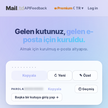
Mail
.td
API
Feedback
Premium
☾
Log in
TR
▾
Gelen kutunuz,
gelen e-
posta için kuruldu.
Almak için kurulmuş e-posta altyapısı.
·········
Kopyala
↻ Yeni
✎ Özel
Kopyala
••••••••
🕘 Geçmiş
PAROLA
Başka bir kutuya giriş yap →