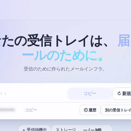
なたの受信トレイは、
届
ールのために。
受信のために作られたメールインフラ。
··
コピー
↻ 新規
コピー
•••••
🕘 履歴
別の受信トレイ
受信待機中
ストレージ
— / — MB