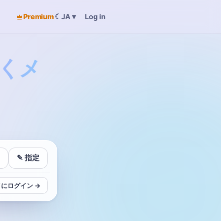
Premium
☾
Log in
JA
▾
くメ
✎ 指定
にログイン →