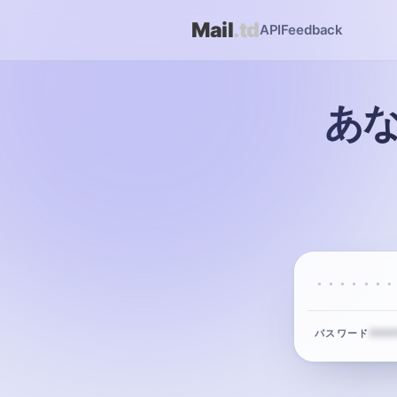
Mail
.td
API
Feedback
あ
·······
•••
パスワード