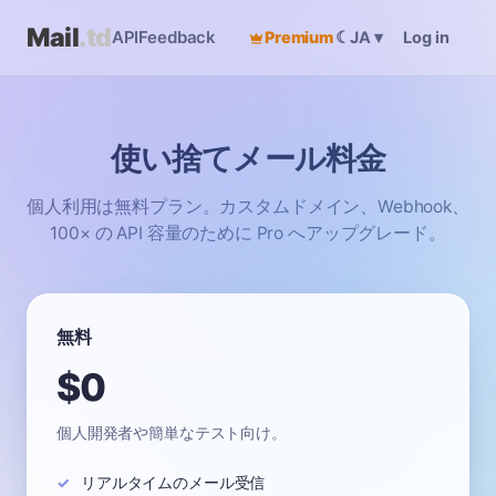
Mail
.td
API
Feedback
Premium
☾
Log in
JA
▾
使い捨てメール料金
個人利用は無料プラン。カスタムドメイン、Webhook、
100× の API 容量のために Pro へアップグレード。
無料
$0
個人開発者や簡単なテスト向け。
リアルタイムのメール受信