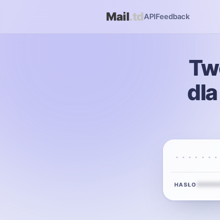
Mail
.td
API
Feedback
Tw
dla
·······
••••
HASŁO