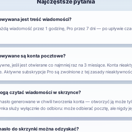
Najczęstsze pytania
owywana jest treść wiadomości?
żdą wiadomość przez 1 godzinę, Pro przez 7 dni — po upływie cza
howywane są konta pocztowe?
wne, jeśli jest otwierane co najmniej raz na 3 miesiące. Konta nieak
. Aktywne subskrypcje Pro są zwolnione z tej zasady nieaktywnośc
ogą czytać wiadomości w skrzynce?
asło generowane w chwili tworzenia konta — otworzyć ją może tyl
nka służy wyłącznie do odbioru: może odbierać pocztę, ale nigdy jej
asło do skrzynki można odzyskać?