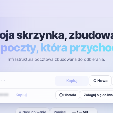
oja skrzynka, zbudow
poczty, która przycho
Infrastruktura pocztowa zbudowana do odbierania.
··
Kopiuj
↻ Nowa
Kopiuj
••••
🕘 Historia
Zaloguj się do inn
Nasłuchiwanie
Pamięć
— / — MB