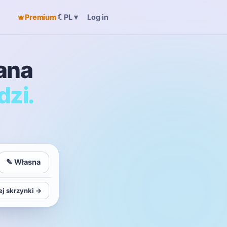
Premium
☾
Log in
PL
▾
ana
dzi.
✎ Własna
ej skrzynki →