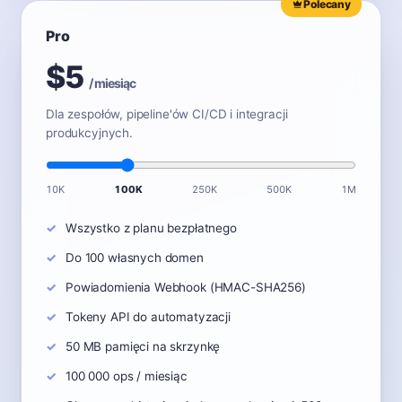
Polecany
Pro
$5
/ miesiąc
Dla zespołów, pipeline'ów CI/CD i integracji
produkcyjnych.
10K
100K
250K
500K
1M
Wszystko z planu bezpłatnego
Do 100 własnych domen
Powiadomienia Webhook (HMAC-SHA256)
Tokeny API do automatyzacji
50 MB pamięci na skrzynkę
100 000 ops / miesiąc