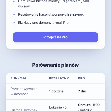
Chmurowa historia między urządzeniami, 500
wpisów
Resetowanie haseł utworzonych skrzynek
Ekskluzywne domeny e-mail Pro
Przejdź na Pro
Porównanie planów
FUNKCJA
BEZPŁATNY
PRO
Przechowywanie
1 godzina
7 dni
wiadomości
Chmura · 500
Lokalnie · 5
Historia skrzynek
· między