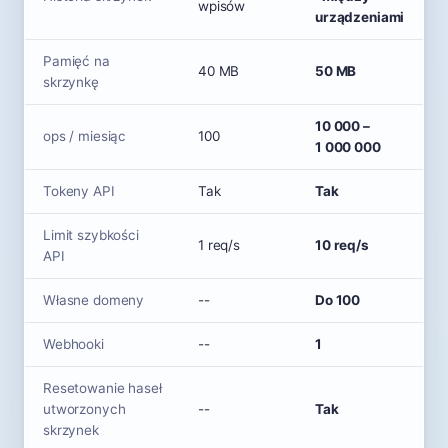
wpisów
urządzeniami
Pamięć na
40 MB
50 MB
skrzynkę
10 000 –
ops / miesiąc
100
1 000 000
Tokeny API
Tak
Tak
Limit szybkości
1 req/s
10 req/s
API
Własne domeny
--
Do 100
Webhooki
--
1
Resetowanie haseł
utworzonych
--
Tak
skrzynek