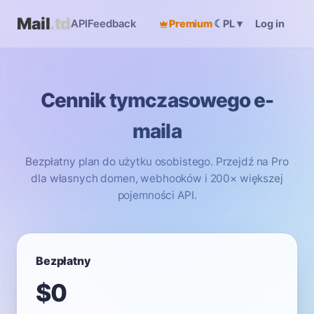
Mail
.td
API
Feedback
Premium
☾
Log in
PL
▾
Cennik tymczasowego e-
maila
Bezpłatny plan do użytku osobistego. Przejdź na Pro
dla własnych domen, webhooków i 200× większej
pojemności API.
Bezpłatny
$0