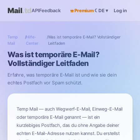
Mail
.td
API
Feedback
Premium
☾
Log in
DE
▾
Temp
/
Hilfe-
/
Was ist temporäre E-Mail? Vollständiger
Mail
Center
Leitfaden
Was ist temporäre E-Mail?
Vollständiger Leitfaden
Erfahre, was temporäre E-Mail ist und wie sie dein
echtes Postfach vor Spam schützt.
Temp Mail — auch Wegwerf-E-Mail, Einweg-E-Mail
oder temporäre E-Mail genannt — ist ein
kurzlebiges Postfach, das du ohne Angabe deiner
echten E-Mail-Adresse nutzen kannst. Du erstellst