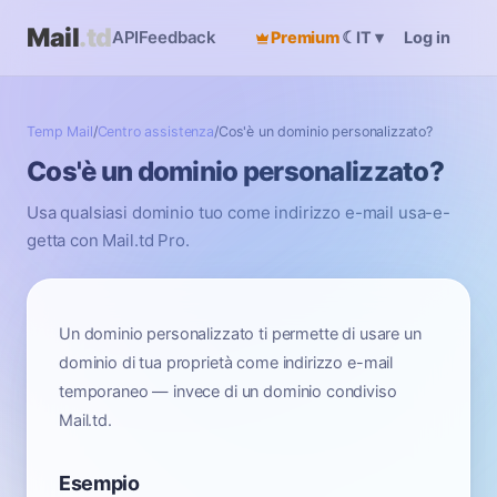
Mail
.td
API
Feedback
Premium
☾
Log in
IT
▾
Temp Mail
/
Centro assistenza
/
Cos'è un dominio personalizzato?
Cos'è un dominio personalizzato?
Usa qualsiasi dominio tuo come indirizzo e-mail usa-e-
getta con Mail.td Pro.
Un dominio personalizzato ti permette di usare un
dominio di tua proprietà come indirizzo e-mail
temporaneo — invece di un dominio condiviso
Mail.td.
Esempio