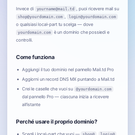
Invece di
, puoi ricevere mail su
yourname@mail.td
,
shop@yourdomain.com
login@yourdomain.com
o qualsiasi local-part tu scelga — dove
è un dominio che possiedi e
yourdomain.com
controlli.
Come funziona
Aggiungi il tuo dominio nel pannello Mail.td Pro
Aggiorni un record DNS MX puntando a Mail.td
Crei le caselle che vuoi su
@yourdomain.com
dal pannello Pro — ciascuna inizia a ricevere
all'istante
Perché usare il proprio dominio?
Scegli i local-part che vuoi —
,
,
shop@
login@