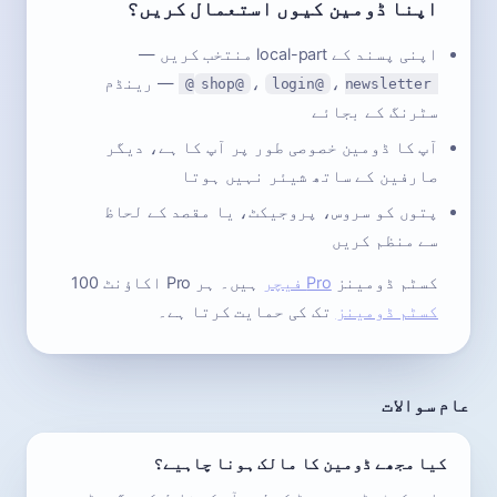
اپنا ڈومین کیوں استعمال کریں؟
اپنی پسند کے local-part منتخب کریں —
،
،
— رینڈم
shop@
login@
newsletter@
سٹرنگ کے بجائے
آپ کا ڈومین خصوصی طور پر آپ کا ہے، دیگر
صارفین کے ساتھ شیئر نہیں ہوتا
پتوں کو سروس، پروجیکٹ، یا مقصد کے لحاظ
سے منظم کریں
کسٹم ڈومینز
Pro فیچر
ہیں۔ ہر Pro اکاؤنٹ 100
کسٹم ڈومینز
تک کی حمایت کرتا ہے۔
عام سوالات
کیا مجھے ڈومین کا مالک ہونا چاہیے؟