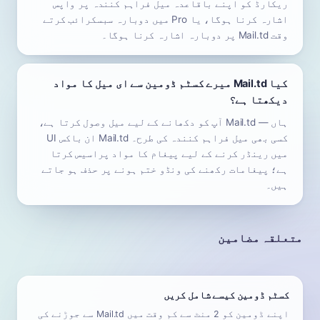
ریکارڈ کو اپنے باقاعدہ میل فراہم کنندہ پر واپس
اشارہ کرنا ہوگا، یا Pro میں دوبارہ سبسکرائب کرتے
وقت Mail.td پر دوبارہ اشارہ کرنا ہوگا۔
کیا Mail.td میرے کسٹم ڈومین سے ای میل کا مواد
دیکھتا ہے؟
ہاں — Mail.td آپ کو دکھانے کے لیے میل وصول کرتا ہے،
کسی بھی میل فراہم کنندہ کی طرح۔ Mail.td ان باکس UI
میں رینڈر کرنے کے لیے پیغام کا مواد پراسیس کرتا
ہے؛ پیغامات رکھنے کی ونڈو ختم ہونے پر حذف ہو جاتے
ہیں۔
متعلقہ مضامین
کسٹم ڈومین کیسے شامل کریں
اپنے ڈومین کو 2 منٹ سے کم وقت میں Mail.td سے جوڑنے کی