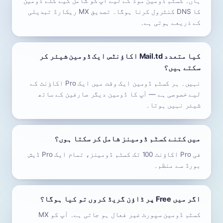
ہاں۔ کسٹم ڈومین موڈ کے لیے آپ کو شامل کیے گئے ڈومین
کا DNS کنٹرول کرنا ہوگا۔ تصدیق MX ریکارڈ تبدیلی
کے ذریعے ہوتی ہے۔
کیا متعدد Mail.td اکاؤنٹس ایک ڈومین شیئر کر
سکتے ہیں؟
نہیں۔ ہر کسٹم ڈومین ایک وقت میں ایک Pro اکاؤنٹ کے
لیے خصوصی ہے — آپ کا ڈومین دیگر صارفین کے ساتھ
شیئر نہیں ہوتا۔
میں کتنے کسٹم ڈومینز شامل کر سکتا ہوں؟
فی Pro اکاؤنٹ 100 تک کسٹم ڈومینز، تمام ایک Pro ڈیش
بورڈ سے منظم۔
اگر میں Free پر ڈاؤن گریڈ کروں تو کیا ہوگا؟
کسٹم ڈومین سپورٹ غیر فعال ہو جاتی ہے۔ آپ کو MX