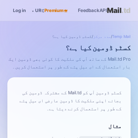
Mail
.td
Feedback
API
Log in
☾
Premium
▾
UR
Temp Mail
/
مدد مرکز
/
کسٹم ڈومین کیا ہے؟
کسٹم ڈومین کیا ہے؟
Mail.td Pro کے ساتھ آپ کی ملکیت کا کوئی بھی ڈومین ایک
بار استعمال کے ای میل پتے کے طور پر استعمال کریں۔
کسٹم ڈومین آپ کو Mail.td کے مشترکہ ڈومین کی
بجائے اپنی ملکیت کا ڈومین عارضی ای میل پتے
کے طور پر استعمال کرنے دیتا ہے۔
مثال