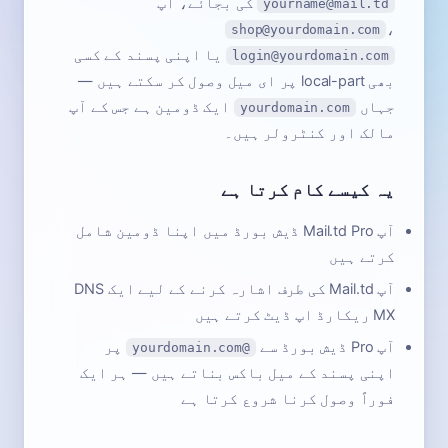
کی بجائے، آپ
yourname@mail.td
،
shop@yourdomain.com
یا اپنی پسند کے کسی
login@yourdomain.com
بھی local-part پر ای میل وصول کر سکتے ہیں —
جہاں
ایک ڈومین ہے جس کے آپ
yourdomain.com
مالک اور کنٹرولر ہیں۔
یہ کیسے کام کرتا ہے
آپ Mail.td Pro ڈیش بورڈ میں اپنا ڈومین شامل
کرتے ہیں
آپ Mail.td کی طرف اشارہ کرنے کے لیے ایک DNS
MX ریکارڈ اپ ڈیٹ کرتے ہیں
آپ Pro ڈیش بورڈ سے
پر
@yourdomain.com
اپنی پسند کے میل باکس بناتے ہیں — ہر ایک
فوراً وصول کرنا شروع کرتا ہے