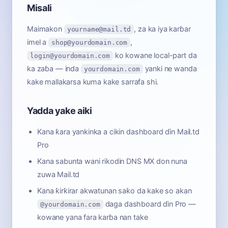
Misali
Maimakon
, za ka iya karɓar
yourname@mail.td
imel a
,
shop@yourdomain.com
ko kowane local-part da
login@yourdomain.com
ka zaɓa — inda
yanki ne wanda
yourdomain.com
kake mallakarsa kuma kake sarrafa shi.
Yadda yake aiki
Kana ƙara yankinka a cikin dashboard ɗin Mail.td
Pro
Kana sabunta wani rikodin DNS MX don nuna
zuwa Mail.td
Kana ƙirƙirar akwatunan saƙo da kake so akan
daga dashboard ɗin Pro —
@yourdomain.com
kowane yana fara karɓa nan take