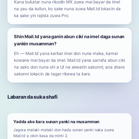
Kana buƙatar nuna rikodin MX zuwa mai bayar da imel
na yau da kullun, ko sake nuna zuwa Mail.td lokacin da
ka sake yin rajista zuwa Pro.
Shin Mail.td yana ganin abun ciki na imel daga sunan
yankin musamman?
Eh — Mail.td yana karɓar imel don nuna maka, kamar
kowane mai bayar da imel. Mail.td yana sarrafa abun ciki
na saƙo don nuna shi a UI na akwatin sakonni; ana share
saƙonni lokacin da tagar riƙewa ta ƙare.
Labaran da suka shafi
Yadda ake ƙara sunan yanki na musamman
Jagora mataki-mataki don haɗa sunan yanki naka zuwa
Mail.td a cikin ƙasa da minti 2.