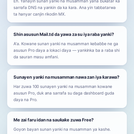
Eh. Yanayin sunan yanki na musamman yana buƙatar ka
sarrafa DNS na yankin da ka ƙara. Ana yin tabbatarwa
ta hanyar canjin rikodin MX.
Shin asusun Mail.td da yawa za su iya raba yanki?
A'a. Kowane sunan yanki na musamman keɓaɓɓe ne ga
asusun Pro ɗaya a lokaci ɗaya — yankinka ba a raba shi
da sauran masu amfani.
Sunayen yanki na musamman nawa zan iya ƙarawa?
Har zuwa 100 sunayen yanki na musamman kowane
asusun Pro, duk ana sarrafa su daga dashboard guda
ɗaya na Pro.
Me zai faru idan na sauƙaƙe zuwa Free?
Goyon bayan sunan yanki na musamman ya kashe.