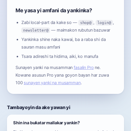
Me yasa yi amfani da yankinka?
Zaɓi local-part da kake so —
,
,
shop@
login@
— maimakon rubutun bazuwar
newsletter@
Yankinka shine naka kawai, ba a raba shi da
sauran masu amfani
Tsara adireshi ta hidima, aiki, ko manufa
Sunayen yanki na musamman
fasalin Pro
ne.
Kowane asusun Pro yana goyon bayan har zuwa
100
sunayen yanki na musamman
.
Tambayoyin da ake yawan yi
Shin ina buƙatar mallakar yankin?