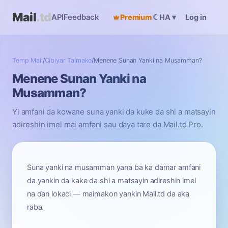
Mail
.td
API
Feedback
Premium
☾
Log in
HA
▾
Temp Mail
/
Cibiyar Taimako
/
Menene Sunan Yanki na Musamman?
Menene Sunan Yanki na
Musamman?
Yi amfani da kowane suna yanki da kuke da shi a matsayin
adireshin imel mai amfani sau ɗaya tare da Mail.td Pro.
Suna yanki na musamman yana ba ka damar amfani
da yankin da kake da shi a matsayin adireshin imel
na ɗan lokaci — maimakon yankin Mail.td da aka
raba.