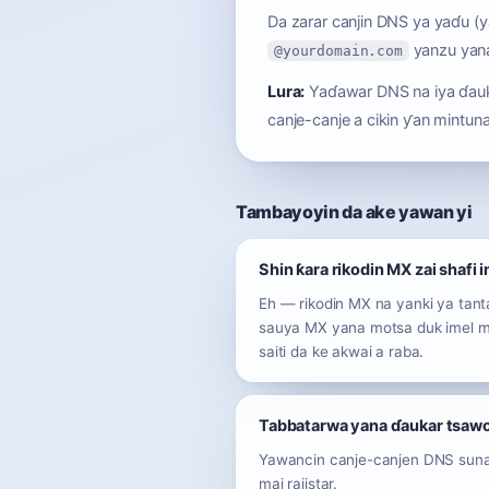
Da zarar canjin DNS ya yaɗu (ya
yanzu yana
@yourdomain.com
Lura:
Yaɗawar DNS na iya ɗauka
canje-canje a cikin ƴan mintuna
Tambayoyin da ake yawan yi
Shin ƙara rikodin MX zai shafi 
Eh — rikodin MX na yanki ya tant
sauya MX yana motsa duk imel ma
saiti da ke akwai a raba.
Tabbatarwa yana ɗaukar tsawo
Yawancin canje-canjen DNS suna y
mai rajistar.