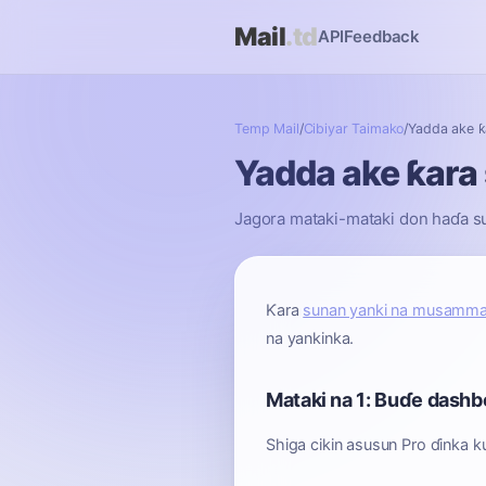
Mail
.td
API
Feedback
Temp Mail
/
Cibiyar Taimako
/
Yadda ake 
Yadda ake ƙar
Jagora mataki-mataki don haɗa sun
Ƙara
sunan yanki na musamm
na yankinka.
Mataki na 1: Buɗe dashb
Shiga cikin asusun Pro ɗinka 