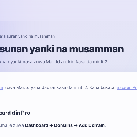
ƙara sunan yanki na musamman
a sunan yanki na musamman
an yanki naka zuwa Mail.td a cikin ƙasa da minti 2.
an
zuwa Mail.td yana ɗaukar ƙasa da minti 2. Kana buƙatar
asusun P
oard ɗin Pro
kuma je zuwa
Dashboard → Domains → Add Domain
.