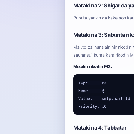
Mataki na 2: Shigar da y
Rubuta yankin da kake son ƙar
Mataki na 3: Sabunta ri
Mail.td zai nuna ainihin rikod
sauransu) kuma ƙara rikodin M
Misalin rikodin MX:
Type:     MX

Name:     @

Value:    smtp.mail.td

Mataki na 4: Tabbatar