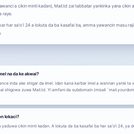
wanci a cikin minti kaɗan), Mail.td zai tabbatar yankinka yana cikin 
 raye.
r har sa'o'i 24 a lokuta da ba kasafai ba, amma yawancin masu raji
.
imel na da ke akwai?
ance inda ake shigar da imel. Idan kana karɓar imel a wannan yanki ta 
i shigowa zuwa Mail.td. Yi amfani da subdomain (misali `mail.yourdo
n lokaci?
aɗuwa cikin minti kaɗan. A lokuta da ba kasafai ba har sa'o'i 24, ya d