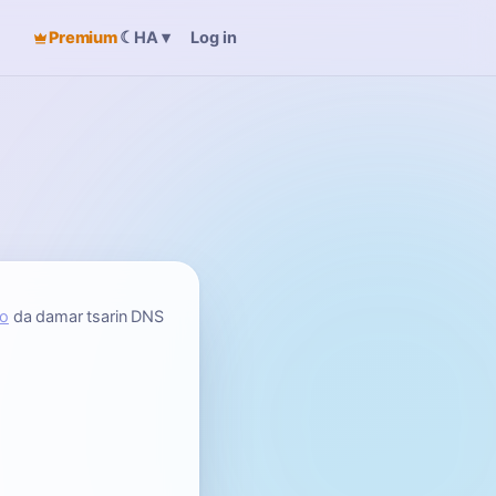
Premium
☾
Log in
HA
▾
ro
da damar tsarin DNS