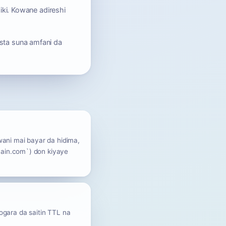
aiki. Kowane adireshi
sta suna amfani da
wani mai bayar da hidima,
main.com`) don kiyaye
ogara da saitin TTL na