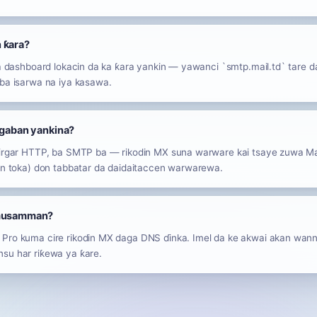
 ƙara?
 a dashboard lokacin da ka ƙara yankin — yawanci `smtp.mail.td` tare da
 ba isarwa na iya kasawa.
 gaban yankina?
zirgar HTTP, ba SMTP ba — rikodin MX suna warware kai tsaye zuwa Mail
nin toka) don tabbatar da daidaitaccen warwarewa.
 musamman?
 Pro kuma cire rikodin MX daga DNS ɗinka. Imel da ke akwai akan wan
su har riƙewa ya ƙare.