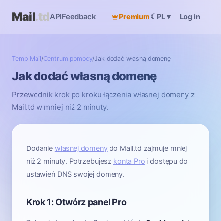
Mail
.td
API
Feedback
Premium
☾
Log in
PL
▾
Temp Mail
/
Centrum pomocy
/
Jak dodać własną domenę
Jak dodać własną domenę
Przewodnik krok po kroku łączenia własnej domeny z
Mail.td w mniej niż 2 minuty.
Dodanie
własnej domeny
do Mail.td zajmuje mniej
niż 2 minuty. Potrzebujesz
konta Pro
i dostępu do
ustawień DNS swojej domeny.
Krok 1: Otwórz panel Pro