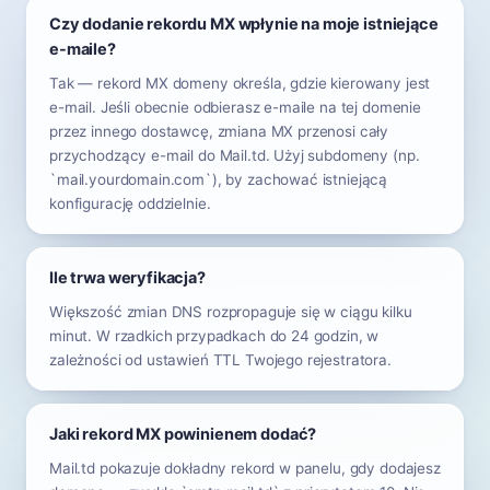
Czy dodanie rekordu MX wpłynie na moje istniejące
e-maile?
Tak — rekord MX domeny określa, gdzie kierowany jest
e-mail. Jeśli obecnie odbierasz e-maile na tej domenie
przez innego dostawcę, zmiana MX przenosi cały
przychodzący e-mail do Mail.td. Użyj subdomeny (np.
`mail.yourdomain.com`), by zachować istniejącą
konfigurację oddzielnie.
Ile trwa weryfikacja?
Większość zmian DNS rozpropaguje się w ciągu kilku
minut. W rzadkich przypadkach do 24 godzin, w
zależności od ustawień TTL Twojego rejestratora.
Jaki rekord MX powinienem dodać?
Mail.td pokazuje dokładny rekord w panelu, gdy dodajesz