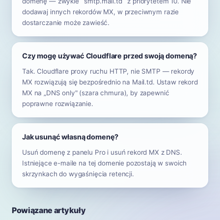
domenę — zwykle `smtp.mail.td` z priorytetem 10. Nie
dodawaj innych rekordów MX, w przeciwnym razie
dostarczanie może zawieść.
Czy mogę używać Cloudflare przed swoją domeną?
Tak. Cloudflare proxy ruchu HTTP, nie SMTP — rekordy
MX rozwiązują się bezpośrednio na Mail.td. Ustaw rekord
MX na „DNS only" (szara chmura), by zapewnić
poprawne rozwiązanie.
Jak usunąć własną domenę?
Usuń domenę z panelu Pro i usuń rekord MX z DNS.
Istniejące e-maile na tej domenie pozostają w swoich
skrzynkach do wygaśnięcia retencji.
Powiązane artykuły