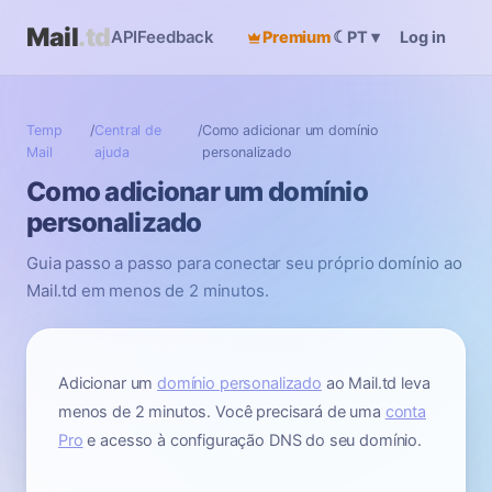
Mail
.td
API
Feedback
Premium
☾
Log in
PT
▾
Temp
/
Central de
/
Como adicionar um domínio
Mail
ajuda
personalizado
Como adicionar um domínio
personalizado
Guia passo a passo para conectar seu próprio domínio ao
Mail.td em menos de 2 minutos.
Adicionar um
domínio personalizado
ao Mail.td leva
menos de 2 minutos. Você precisará de uma
conta
Pro
e acesso à configuração DNS do seu domínio.