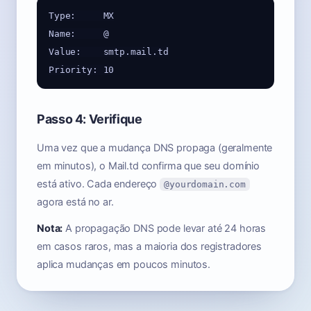
Type:     MX

Name:     @

Value:    smtp.mail.td

Passo 4: Verifique
Uma vez que a mudança DNS propaga (geralmente
em minutos), o Mail.td confirma que seu domínio
está ativo. Cada endereço
@yourdomain.com
agora está no ar.
Nota:
A propagação DNS pode levar até 24 horas
em casos raros, mas a maioria dos registradores
aplica mudanças em poucos minutos.