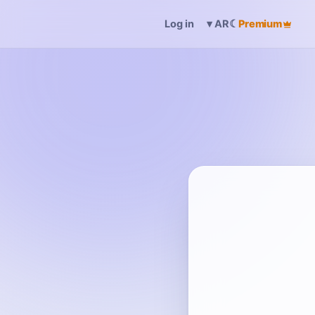
Log in
☾
Premium
▾
AR