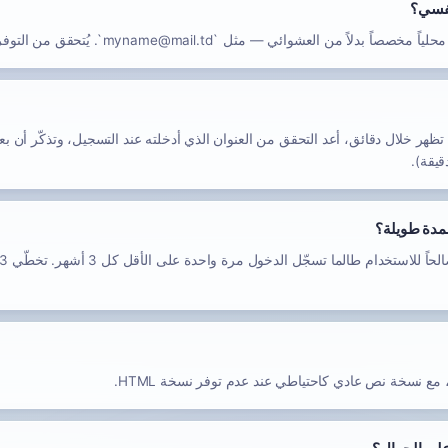
نفسي؟
 العشوائي — مثل `myname@mail.td`. يُتحقق من التوفر عند الإنشاء.
تظهر خلال دقائق، أعد التحقق من العنوان الذي أدخلته عند التسجيل، وتذكّر أن ب
لمدة طويلة؟