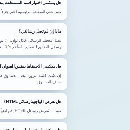
هل يمكنني اختيار اسم المستخدم ب
نعم. على الصفحة الرئيسية اختر جزءاً محلياً مخصصاً بدلاً من
ماذا إن لم تصل رسالتي؟
تصل معظم الرسائل خلال ثوانٍ. إن لم 
رسائل التحقق للتسليم المتأخر (30+ دقيقة).
هل يمكنني الاحتفاظ بنفس العنوان 
حذف الصندوق.
هل تعرض الواجهة رسائل HTML؟
نعم — تُعرض رسائل HTML افتراضياً، مع نسخة نص عادي كاحتياطي عند عدم توفر نسخة HTML.