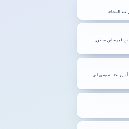
عض المرسِلين يصفّون
إن عيّنت كلمة مرور، يبقى الصندوق صالحاً للاستخدام طالما تسجّل الدخول مرة واحدة على الأقل كل 3 أشهر. تخطّي 3 أشهر متتالية يؤدي إلى