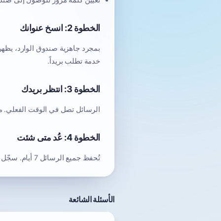
تعيين كلمة مرور للوصول إلى صندوق
الخطوة 2: انسخ عنوانك
بمجرد جاهزية صندوق الوارد، يظهر 
خدمة تطلب بريداً.
الخطوة 3: انتظر بريدك
الرسائل تصل في الوقت الفعلي. معظ
الخطوة 4: عُد متى شئت
تُحفظ جميع الرسائل 7 أيام. سجّل الدخول من أي جهاز بعنوان البريد وكلمة المرور — رسائلك ستبقى هناك.
الأسئلة الشائعة