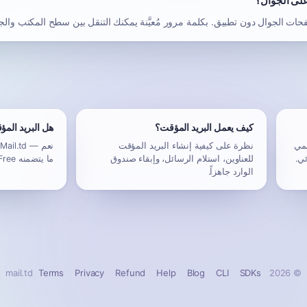
على الجوال؟
ت الجوال دون تطبيق. بكلمة مرور مُعيَّنة يمكنك التنقل بين سطح المكتب والج
كيف يعمل البريد المؤقت؟
هل البريد الم
حمي
نظرة على كيفية إنشاء البريد المؤقت
ن
ي.
للعناوين، استلام الرسائل، وإبقاء صندوق
ما يتضمنه Free وما يضيفه Pro.
الوارد جاهزاً.
Terms
Privacy
Refund
Help
Blog
CLI
SDKs
© 2026 mail.td