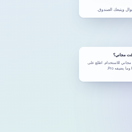
وال ويتبعك الصندوق.
ؤقت مجاني؟
عم — Mail.td مجاني للاستخدام. اطلع على