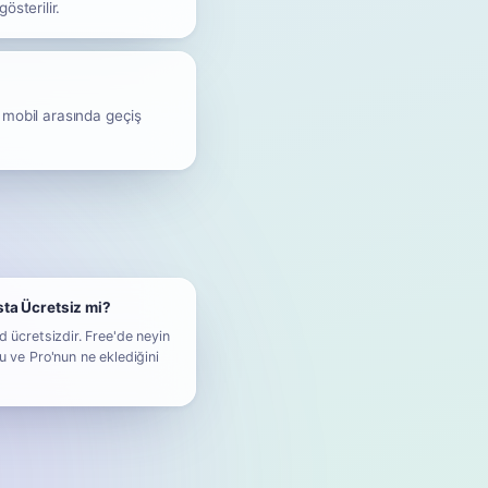
sterilir.
 mobil arasında geçiş
sta Ücretsiz mi?
d ücretsizdir. Free'de neyin
u ve Pro'nun ne eklediğini