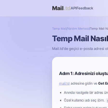
Mail
.td
API
Feedback
Temp Mail
/
Yardım Merkezi
/
Temp Mail Nas
Temp Mail Nasıl 
Mail.td'de geçici e-posta adresi 
Adım 1: Adresinizi oluşt
mail.td
adresine gidin ve
Get E
Anında rastgele bir adres ür
Özel kullanıcı adı seç (örn.