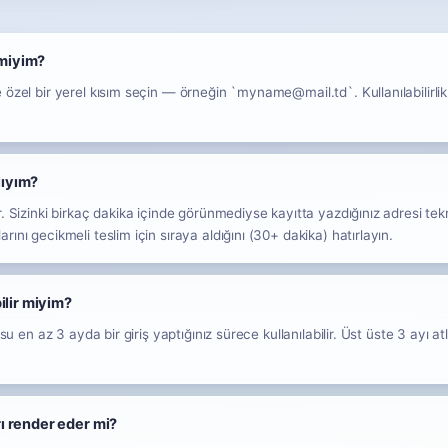
 miyim?
 özel bir yerel kısım seçin — örneğin `myname@mail.td`. Kullanılabilirli
ıyım?
. Sizinki birkaç dakika içinde görünmediyse kayıtta yazdığınız adresi tek
ını gecikmeli teslim için sıraya aldığını (30+ dakika) hatırlayın.
ilir miyim?
su en az 3 ayda bir giriş yaptığınız sürece kullanılabilir. Üst üste 3 ayı a
ı render eder mi?