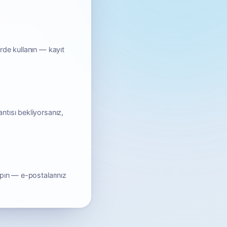
rde kullanın — kayıt
ntısı bekliyorsanız,
apın — e-postalarınız