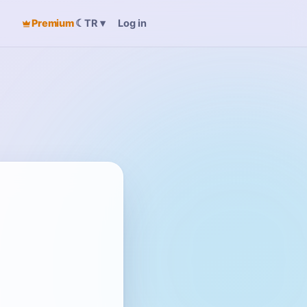
Premium
☾
Log in
TR
▾