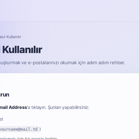
ıl Kullanılır
Kullanılır
oluşturmak ve e-postalarınızı okumak için adım adım rehber.
urun
mail Address
'a tıklayın. Şunları yapabilirsiniz:
et
)
yourname@mail.td