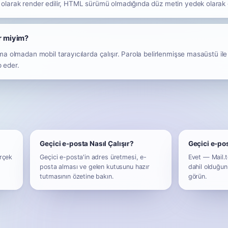
larak render edilir, HTML sürümü olmadığında düz metin yedek olarak gö
ir miyim?
a olmadan mobil tarayıcılarda çalışır. Parola belirlenmişse masaüstü ile
p eder.
Geçici e-posta Nasıl Çalışır?
Geçici e-po
rçek
Geçici e-posta'in adres üretmesi, e-
Evet — Mail.t
posta alması ve gelen kutusunu hazır
dahil olduğun
tutmasının özetine bakın.
görün.