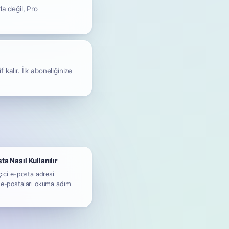
la değil, Pro
kalır. İlk aboneliğinize
ta Nasıl Kullanılır
çici e-posta adresi
 e-postaları okuma adım