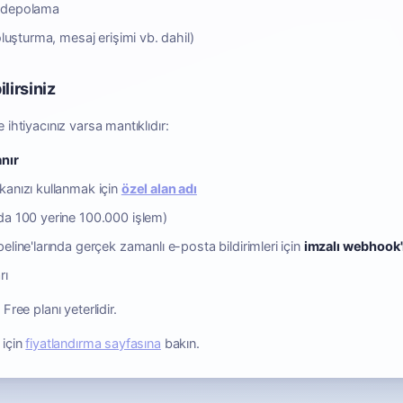
B depolama
oluşturma, mesaj erişimi vb. dahil)
lirsiniz
 ihtiyacınız varsa mantıklıdır:
nır
anızı kullanmak için
özel alan adı
da 100 yerine 100.000 işlem)
line'larında gerçek zamanlı e-posta bildirimleri için
imzalı webhook'
rı
Free planı yeterlidir.
 için
fiyatlandırma sayfasına
bakın.