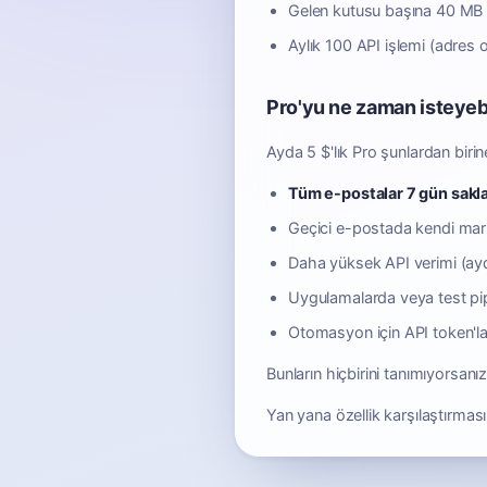
Gelen kutusu başına 40 M
Aylık 100 API işlemi (adres 
Pro'yu ne zaman isteyebi
Ayda 5 $'lık Pro şunlardan birine
Tüm e-postalar 7 gün sakla
Geçici e-postada kendi mark
Daha yüksek API verimi (ay
Uygulamalarda veya test pipe
Otomasyon için API token'la
Bunların hiçbirini tanımıyorsanız 
Yan yana özellik karşılaştırması