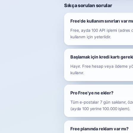
Sıkça sorulan sorular
Free'de kullanım sınırları var m
Free, ayda 100 API işlemi (adres 
kullanım için yeterlidir.
Başlamak için kredi kartı gere
Hayır. Free hesap veya ödeme yön
kullanır.
Pro Free'ye ne ekler?
Tüm e-postalar 7 gün saklanır, öz
(ayda 100 yerine 100.000 işlem).
Free planında reklam var mı?