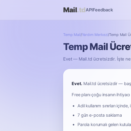
Mail
.td
API
Feedback
Temp Mail
/
Yardım Merkezi
/
Temp Mail Üc
Temp Mail Ücre
Evet — Mail.td ücretsizdir. İşte 
Evet.
Mail.td ücretsizdir — baş
Free planı çoğu insanın ihtiyacı
Adil kullanım sınırları içind
7 gün e-posta saklama
Parola korumalı gelen kutuları