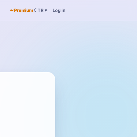
Premium
☾
Log in
TR
▾