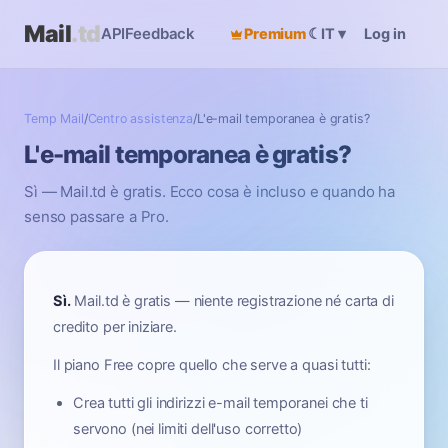
Mail
.td
API
Feedback
Premium
☾
Log in
IT
▾
Temp Mail
/
Centro assistenza
/
L'e-mail temporanea è gratis?
L'e-mail temporanea è gratis?
Sì — Mail.td è gratis. Ecco cosa è incluso e quando ha
senso passare a Pro.
Sì.
Mail.td è gratis — niente registrazione né carta di
credito per iniziare.
Il piano Free copre quello che serve a quasi tutti:
Crea tutti gli indirizzi e-mail temporanei che ti
servono (nei limiti dell'uso corretto)