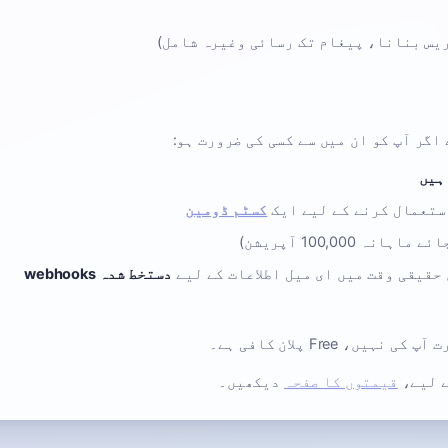
ستعمال کرنے کے لیے ایک
کسٹم ڈومین
 حقیقی وقت میں ای میل اطلاعات کے لیے
دستخط شدہ webhooks
، Free پلان کافی ہے۔
ے لیے،
قیمتوں کا صفحہ
دیکھیں۔