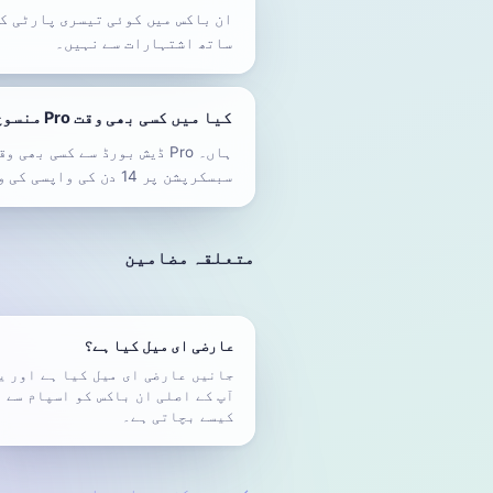
ساتھ اشتہارات سے نہیں۔
کیا میں کسی بھی وقت Pro منسوخ کر سکتا ہوں؟
سبسکرپشن پر 14 دن کی واپسی کی ونڈو لاگو ہوتی ہے۔
متعلقہ مضامین
عارضی ای میل کیا ہے؟
جانیں عارضی ای میل کیا ہے اور ی
آپ کے اصلی ان باکس کو اسپام سے
کیسے بچاتی ہے۔