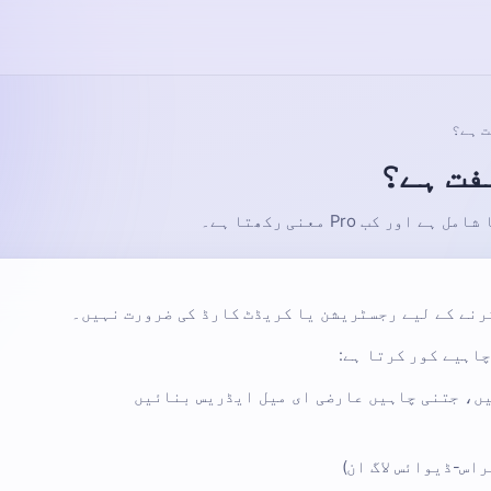
ں، جتنی چاہیں عارضی ای میل ایڈریس بنائیں
راس-ڈیوائس لاگ ان)