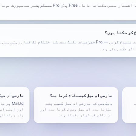
ان باکس میں کوئی تیسری پارٹی کا اشتہار نہیں دکھایا جاتا۔ Free پل
ہاں۔ Pro ڈیش بورڈ سے کسی بھی وقت منسوخ کریں — Pro خصوصیات بلنگ مدت کے اختتام تک فعا
عارضی ای میل کیسے کام کرتا ہے؟
عارضی ای میل
ہ
دیکھیں کہ عارضی ای میل کیسے پتے
Mail.td 
بناتا ہے، ای میل وصول کرتا ہے، اور
اور اپنے ای 
ان باکس کو تیار رکھتا ہے۔
وار رہنمائی