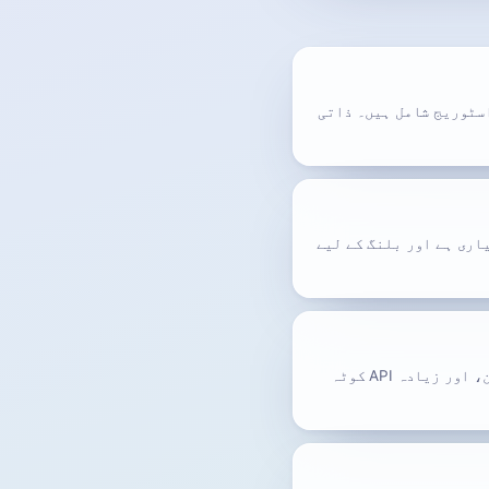
یں ماہانہ 100 API آپریشن (ایڈریس بنانا، پیغام تک رسائی وغیرہ شامل) اور فی ان باکس 40 MB اسٹوریج شامل ہیں۔ ذاتی
ل طور پر قابل استعمال ہے۔ Pro میں اپ گریڈ اختیاری ہے اور بلنگ کے لیے
تمام ای میلز 7 دن رکھی جاتی ہیں، کسٹم ڈومین سپورٹ، دستخط شدہ webhooks، آٹومیشن کے لیے API ٹوکن، اور زیادہ API کوٹہ