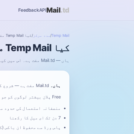
Mail
.td
Feedback
API
Temp Mail
/
مدد مرکز
/
کیا Temp Mail مفت ہے؟
کیا Temp Mail مفت ہے؟
ہاں — Mail.td مفت ہے۔ اس میں کیا شامل ہے اور کب Pro معنی رکھتا ہے۔
ہاں۔
Mail.td مفت ہے — شروع کرنے کے لیے رجسٹریشن یا کریڈٹ کارڈ کی ضرورت نہیں۔
Free پلان بیشتر لوگوں کو جو چاہیے کور کرتا ہے:
منصفانہ استعمال کی حدود می
7 دن تک ای میل کا رکھنا
پاس ورڈ سے محفوظ ان باکس (ک