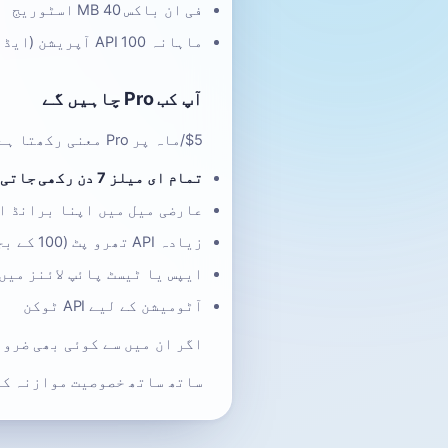
فی ان باکس 40 MB اسٹوریج
ماہانہ 100 API آپریشن (ایڈریس بنانا، پیغام تک رسائی وغیرہ شامل)
آپ کب Pro چاہیں گے
$5/ماہ پر Pro معنی رکھتا ہے اگر آپ کو ان میں سے کسی کی ضرورت ہو:
تمام ای میلز 7 دن رکھی جاتی ہیں
عارضی میل میں اپنا برانڈ ا
زیادہ API تھرو پٹ (100 کے بجائے ماہانہ 100,000 آپریشن)
ایپس یا ٹیسٹ پائپ لائنز میں
آٹومیشن کے لیے API ٹوکن
اگر ان میں سے کوئی بھی ضرورت آپ کی نہیں
ساتھ ساتھ خصوصیت موازنہ ک