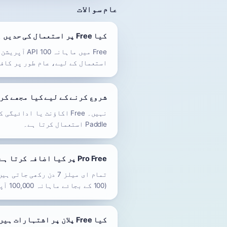
عام سوالات
کیا Free پر استعمال کی حدیں ہیں؟
استعمال کے لیے، عام طور پر کاف
شروع کرنے کے لیے کیا مجھے کر
Paddle استعمال کرتا ہے۔
Pro Free پر کیا اضافہ کرتا ہے؟
(100 کے بجائے ماہانہ 100,000 آپریشن)۔
کیا Free پلان پر اشتہارات ہیں؟