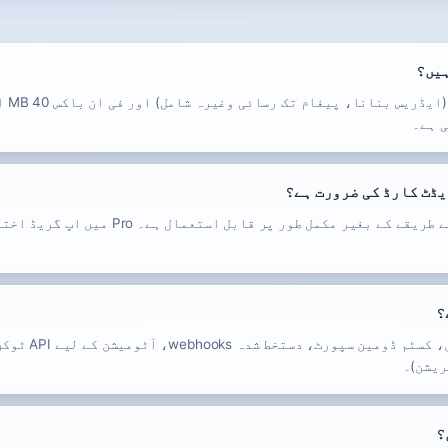
Free م
ی ہے۔
یڈٹ کارڈ کی ضرورت ہے؟
نہیں۔ Free اکاؤنٹ یا ادائیگی کے طریقے کے بغیر مکم