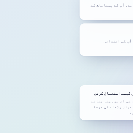
ان Pro سبسکرپشنز سے سپورٹ ہوتا ہے، آپ کے پیغامات کے
ل رہتی ہیں۔ آپ کی ابتدائی
 کیسے استعمال کریں
پر عارضی ای میل پتہ بنانے
میلز پڑھنے کی مرحلہ
۔