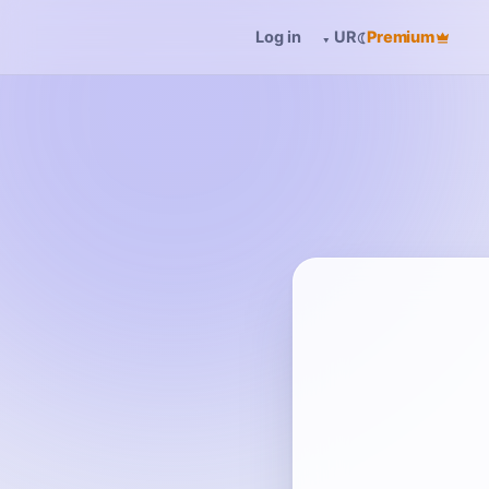
Log in
☾
Premium
▾
UR