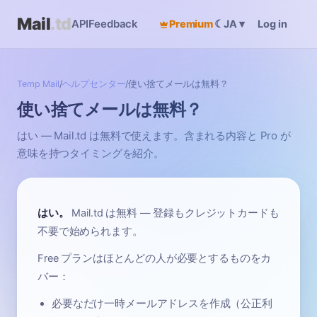
Mail
.td
API
Feedback
Premium
☾
Log in
JA
▾
Temp Mail
/
ヘルプセンター
/
使い捨てメールは無料？
使い捨てメールは無料？
はい — Mail.td は無料で使えます。含まれる内容と Pro が
意味を持つタイミングを紹介。
はい。
Mail.td は無料 — 登録もクレジットカードも
不要で始められます。
Free プランはほとんどの人が必要とするものをカ
バー：
必要なだけ一時メールアドレスを作成（公正利