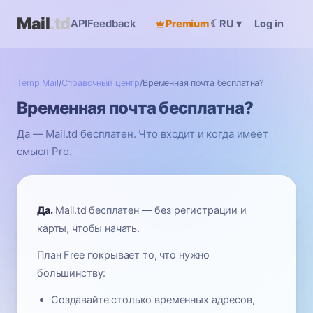
Mail
.td
API
Feedback
Premium
☾
Log in
RU
▾
Temp Mail
/
Справочный центр
/
Временная почта бесплатна?
Временная почта бесплатна?
Да — Mail.td бесплатен. Что входит и когда имеет
смысл Pro.
Да.
Mail.td бесплатен — без регистрации и
карты, чтобы начать.
План Free покрывает то, что нужно
большинству:
Создавайте столько временных адресов,