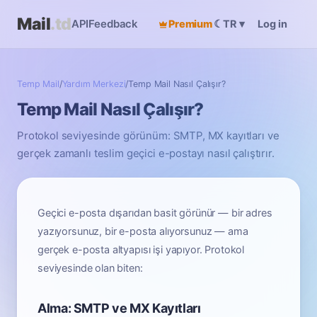
Mail
.td
API
Feedback
Premium
☾
Log in
TR
▾
Temp Mail
/
Yardım Merkezi
/
Temp Mail Nasıl Çalışır?
Temp Mail Nasıl Çalışır?
Protokol seviyesinde görünüm: SMTP, MX kayıtları ve
gerçek zamanlı teslim geçici e-postayı nasıl çalıştırır.
Geçici e-posta dışarıdan basit görünür — bir adres
yazıyorsunuz, bir e-posta alıyorsunuz — ama
gerçek e-posta altyapısı işi yapıyor. Protokol
seviyesinde olan biten:
Alma: SMTP ve MX Kayıtları