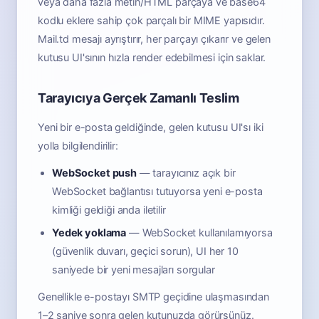
veya daha fazla metin/HTML parçaya ve base64
kodlu eklere sahip çok parçalı bir MIME yapısıdır.
Mail.td mesajı ayrıştırır, her parçayı çıkarır ve gelen
kutusu UI'sının hızla render edebilmesi için saklar.
Tarayıcıya Gerçek Zamanlı Teslim
Yeni bir e-posta geldiğinde, gelen kutusu UI'sı iki
yolla bilgilendirilir:
WebSocket push
— tarayıcınız açık bir
WebSocket bağlantısı tutuyorsa yeni e-posta
kimliği geldiği anda iletilir
Yedek yoklama
— WebSocket kullanılamıyorsa
(güvenlik duvarı, geçici sorun), UI her 10
saniyede bir yeni mesajları sorgular
Genellikle e-postayı SMTP geçidine ulaşmasından
1–2 saniye sonra gelen kutunuzda görürsünüz.