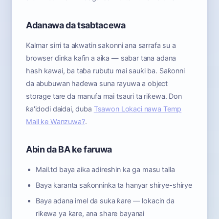
Adanawa da tsabtacewa
Kalmar sirri ta akwatin sakonni ana sarrafa su a
browser ɗinka kafin a aika — sabar tana adana
hash kawai, ba taɓa rubutu mai sauƙi ba. Saƙonni
da abubuwan haɗewa suna rayuwa a object
storage tare da manufa mai tsauri ta riƙewa. Don
ƙa'idodi daidai, duba
Tsawon Lokaci nawa Temp
Mail ke Wanzuwa?
.
Abin da BA ke faruwa
Mail.td baya aika adireshin ka ga masu talla
Baya karanta saƙonninka ta hanyar shirye-shirye
Baya adana imel da suka ƙare — lokacin da
riƙewa ya ƙare, ana share bayanai