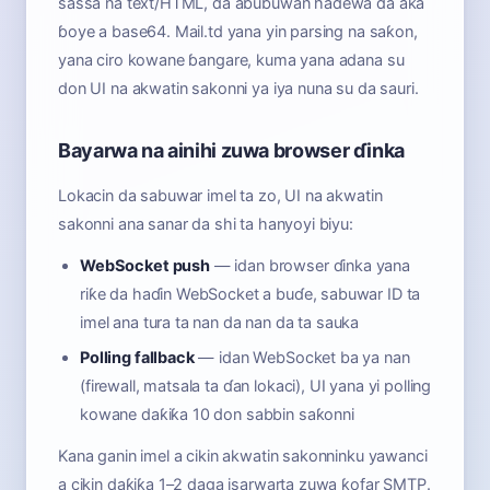
sassa na text/HTML, da abubuwan haɗewa da aka
ɓoye a base64. Mail.td yana yin parsing na saƙon,
yana ciro kowane ɓangare, kuma yana adana su
don UI na akwatin sakonni ya iya nuna su da sauri.
Bayarwa na ainihi zuwa browser ɗinka
Lokacin da sabuwar imel ta zo, UI na akwatin
sakonni ana sanar da shi ta hanyoyi biyu:
WebSocket push
— idan browser ɗinka yana
riƙe da haɗin WebSocket a buɗe, sabuwar ID ta
imel ana tura ta nan da nan da ta sauka
Polling fallback
— idan WebSocket ba ya nan
(firewall, matsala ta ɗan lokaci), UI yana yi polling
kowane daƙiƙa 10 don sabbin saƙonni
Kana ganin imel a cikin akwatin sakonninku yawanci
a cikin daƙiƙa 1–2 daga isarwarta zuwa ƙofar SMTP.