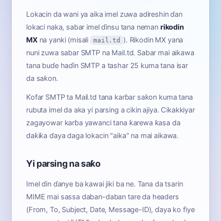
Lokacin da wani ya aika imel zuwa adireshin ɗan
lokaci naka, sabar imel ɗinsu tana neman
rikodin
MX
na yanki (misali
). Rikodin MX yana
mail.td
nuni zuwa sabar SMTP na Mail.td. Sabar mai aikawa
tana buɗe haɗin SMTP a tashar 25 kuma tana isar
da saƙon.
Ƙofar SMTP ta Mail.td tana karɓar saƙon kuma tana
rubuta imel da aka yi parsing a cikin ajiya. Cikakkiyar
zagayowar karɓa yawanci tana ƙarewa ƙasa da
daƙiƙa ɗaya daga lokacin "aika" na mai aikawa.
Yi parsing na saƙo
Imel ɗin ɗanye ba kawai jiki ba ne. Tana da tsarin
MIME mai sassa daban-daban tare da headers
(From, To, Subject, Date, Message-ID), ɗaya ko fiye