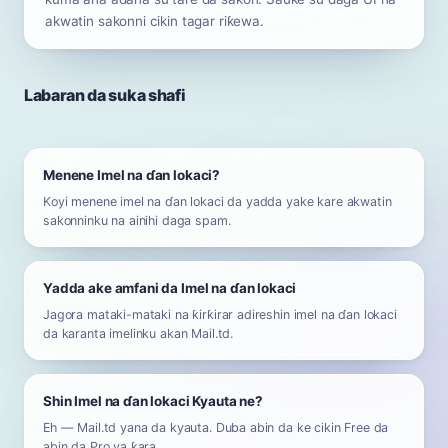
akwatin sakonni cikin tagar riƙewa.
Labaran da suka shafi
Menene Imel na ɗan lokaci?
Koyi menene imel na ɗan lokaci da yadda yake kare akwatin
sakonninku na ainihi daga spam.
Yadda ake amfani da Imel na ɗan lokaci
Jagora mataki-mataki na ƙirƙirar adireshin imel na ɗan lokaci
da karanta imelinku akan Mail.td.
Shin Imel na ɗan lokaci Kyauta ne?
Eh — Mail.td yana da kyauta. Duba abin da ke cikin Free da
abin da Pro ya ƙara.