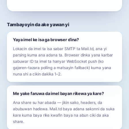
Tambayoyin da ake yawan yi
Yaya imel ke isa ga browser ɗina?
Lokacin da imel ta isa sabar SMTP ta Mail.td, ana yi
parsing kuma ana adana ta. Browser ɗinka yana karɓar
sabuwar ID ta imel ta hanyar WebSocket push (ko
gajeren-tazara polling a matsayin fallback) kuma yana
nuna shi a cikin daƙiƙa 1–2.
Me yake faruwa da imel bayan riƙewa ya ƙare?
Ana share su har abada — jikin saƙo, headers, da
abubuwan haɗewa. Mail.td baya adana saƙonni da suka
ƙare kuma baya riƙe kwafin baya na abun ciki da aka
share.