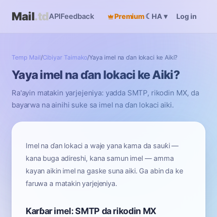
Mail
.td
API
Feedback
Premium
☾
Log in
HA
▾
Temp Mail
/
Cibiyar Taimako
/
Yaya imel na ɗan lokaci ke Aiki?
Yaya imel na ɗan lokaci ke Aiki?
Ra'ayin matakin yarjejeniya: yadda SMTP, rikodin MX, da
bayarwa na ainihi suke sa imel na ɗan lokaci aiki.
Imel na ɗan lokaci a waje yana kama da sauƙi —
kana buga adireshi, kana samun imel — amma
kayan aikin imel na gaske suna aiki. Ga abin da ke
faruwa a matakin yarjejeniya.
Karɓar imel: SMTP da rikodin MX