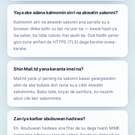
Yaya ake adana kalmomin sirri na akwatin sakonni?
Kalmomin sirri na akwatin sakonni ana sarrafa su a
browser ɗinka kafin su bar na'urar ka — kawai hash ya
isa sabar, ba taɓa rubutu mai sauƙi ba. Duk haɗin yanar
gizo suna amfani da HTTPS (TLS) daga ƙarshe-zuwa-
ƙarshe.
Shin Mail.td yana karanta imel na?
Mail.td yana yi parsing na saƙonni kawai gwargwadon
abin da ake buƙata don nuna su a cikin akwatin
sakonninku. Babu talla, koyar da samfura, ko nazarin
abun ciki kan saƙonninka.
Zan iya karɓar abubuwan haɗewa?
Eh. Abubuwan haɗewa ana fitar da su daga tsarin MIME
kuma ana adana su tare da saƙon. Sauke su daga UI na