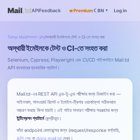
Mail
.td
API
Feedback
Premium
☾
Log in
BN
▾
Temp Mail
/
সহায়তা কেন্দ্র
/
অস্থায়ী ইমেইলকে টেস্ট ও CI-তে সংহত করা
অস্থায়ী ইমেইলকে টেস্ট ও CI-তে সংহত করা
Selenium, Cypress, Playwright এবং CI/CD পাইপলাইনে Mail.td
API ব্যবহারের ব্যবহারিক প্যাটার্ন।
Mail.td-এর REST API এন্ড-টু-এন্ড পরীক্ষার জন্য ডিজাইন করা —
সাইনআপ, পাসওয়ার্ড রিসেট ও ইমেইল-ট্রিগার ওয়ার্কফ্লো সঠিকভাবে
আচরণ করছে কিনা যাচাই। এই গাইড সাধারণ পরীক্ষার সরঞ্জামের জন্য
ইন্টিগ্রেশন প্যাটার্নে
কেন্দ্রীভূত।
কাঁচা endpoint রেফারেন্সের জন্য (request/response ফর্ম্যাট),
API পেজ
বা
docs.mail.td
দেখুন।