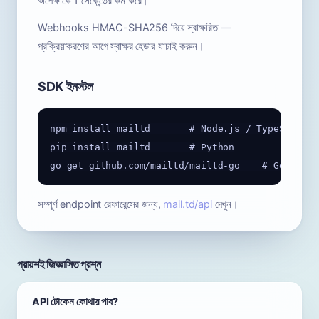
অপেক্ষাকে 1 সেকেন্ডের কম করে।
Webhooks HMAC-SHA256 দিয়ে স্বাক্ষরিত —
প্রক্রিয়াকরণের আগে স্বাক্ষর হেডার যাচাই করুন।
SDK ইনস্টল
npm install mailtd       # Node.js / TypeScript

pip install mailtd       # Python

সম্পূর্ণ endpoint রেফারেন্সের জন্য,
mail.td/api
দেখুন।
প্রায়শই জিজ্ঞাসিত প্রশ্ন
API টোকেন কোথায় পাব?