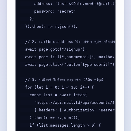
      address: `test-${Date.now()}@mail.td`,

      password: "secret"

    })

  }).then(r => r.json());

  // 2. mailbox.address দিয়ে আপনার অ্যাপ সাইনআপ করুন

  await page.goto("/signup");

  await page.fill("[name=email]", mailbox.address
  await page.click("button[type=submit]");

  // 3. যাচাইকরণ ইমেইলের জন্য পোল (30s পর্যন্ত)

  for (let i = 0; i < 30; i++) {

    const list = await fetch(

      `https://api.mail.td/api/accounts/${mailbo
      { headers: { Authorization: "Bearer td_xxx"
    ).then(r => r.json());

    if (list.messages.length > 0) {
