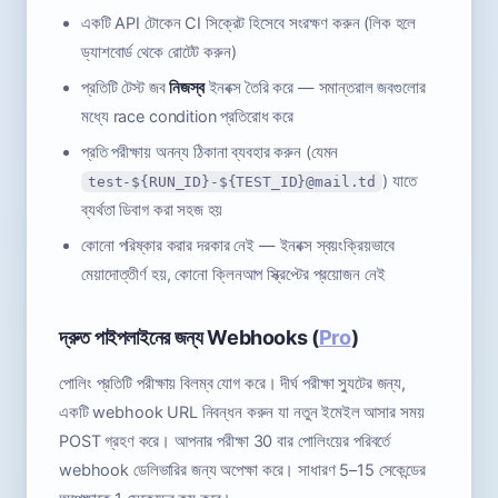
একটি API টোকেন CI সিক্রেট হিসেবে সংরক্ষণ করুন (লিক হলে
ড্যাশবোর্ড থেকে রোটেট করুন)
প্রতিটি টেস্ট জব
নিজস্ব
ইনবক্স তৈরি করে — সমান্তরাল জবগুলোর
মধ্যে race condition প্রতিরোধ করে
প্রতি পরীক্ষায় অনন্য ঠিকানা ব্যবহার করুন (যেমন
) যাতে
test-${RUN_ID}-${TEST_ID}@mail.td
ব্যর্থতা ডিবাগ করা সহজ হয়
কোনো পরিষ্কার করার দরকার নেই — ইনবক্স স্বয়ংক্রিয়ভাবে
মেয়াদোত্তীর্ণ হয়, কোনো ক্লিনআপ স্ক্রিপ্টের প্রয়োজন নেই
দ্রুত পাইপলাইনের জন্য Webhooks (
Pro
)
পোলিং প্রতিটি পরীক্ষায় বিলম্ব যোগ করে। দীর্ঘ পরীক্ষা স্যুটের জন্য,
একটি webhook URL নিবন্ধন করুন যা নতুন ইমেইল আসার সময়
POST গ্রহণ করে। আপনার পরীক্ষা 30 বার পোলিংয়ের পরিবর্তে
webhook ডেলিভারির জন্য অপেক্ষা করে। সাধারণ 5–15 সেকেন্ডের