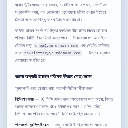
অ্যাকাউন্টের অ্যাক্সেস পুনরুদ্ধার, মার্কেটিং ফলো-আপ ছাড়া গোপনীয়তা-
সংবেদনশীল ক্রয়, এবং ডেভেলপার ওয়ার্কফ্লো পরীক্ষা যেখানে ইমেইল
ঠিকানা প্রয়োজন কিন্তু আসল তৈরি করতে চান না।
কাস্টম ডোমেন সমর্থন সহ উন্নত ব্যবহারকারীরা তাদের নিজের ডোমেনে
পরিষেবা-নির্দিষ্ট ঠিকানা তৈরি করতে পারে — উদাহরণস্বরূপ, অনলাইন
স্টোরের জন্য
এবং মেইলিং তালিকার
shop@yourdomain.com
জন্য
— উদ্দেশ্য অনুসারে
newsletter@yourdomain.com
যোগাযোগ সংগঠিত রেখে।
ভালো অস্থায়ী ইমেইল পরিষেবা কীভাবে বেছে নেবেন
প্রদানকারী বেছে নেওয়ার সময় কয়েকটি জিনিস পরীক্ষা করুন:
রিটেনশন সময়
— 10 মিনিট মেইল দ্রুত যাচাইকরণের জন্য ভালো, কিন্তু
অনেক সাইনআপ ইমেইল 30+ মিনিট পরে আসে। 7 দিন পর্যন্ত
রিটেনশন সহ পরিষেবা মানে আপনি বিলম্বিত ইমেইল হারাবেন না।
পাসওয়ার্ড-সুরক্ষিত ইনবক্স
— কিছু অস্থায়ী ইমেইল পরিষেবা আপনাকে