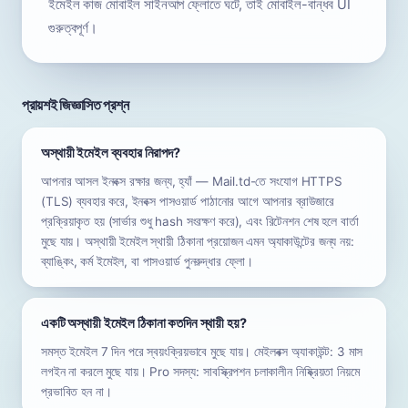
ইমেইল কাজ মোবাইল সাইনআপ ফ্লোতে ঘটে, তাই মোবাইল-বান্ধব UI
গুরুত্বপূর্ণ।
প্রায়শই জিজ্ঞাসিত প্রশ্ন
অস্থায়ী ইমেইল ব্যবহার নিরাপদ?
আপনার আসল ইনবক্স রক্ষার জন্য, হ্যাঁ — Mail.td-তে সংযোগ HTTPS
(TLS) ব্যবহার করে, ইনবক্স পাসওয়ার্ড পাঠানোর আগে আপনার ব্রাউজারে
প্রক্রিয়াকৃত হয় (সার্ভার শুধু hash সংরক্ষণ করে), এবং রিটেনশন শেষ হলে বার্তা
মুছে যায়। অস্থায়ী ইমেইল স্থায়ী ঠিকানা প্রয়োজন এমন অ্যাকাউন্টের জন্য নয়:
ব্যাঙ্কিং, কর্ম ইমেইল, বা পাসওয়ার্ড পুনরুদ্ধার ফ্লো।
একটি অস্থায়ী ইমেইল ঠিকানা কতদিন স্থায়ী হয়?
সমস্ত ইমেইল 7 দিন পরে স্বয়ংক্রিয়ভাবে মুছে যায়। মেইলবক্স অ্যাকাউন্ট: 3 মাস
লগইন না করলে মুছে যায়। Pro সদস্য: সাবস্ক্রিপশন চলাকালীন নিষ্ক্রিয়তা নিয়মে
প্রভাবিত হন না।