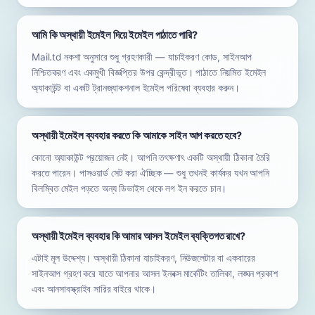
আমি কি অস্থায়ী ইমেইল দিয়ে ইমেইল পাঠাতে পারি?
Mail.td নকশা অনুসারে শুধু গ্রহণকারী — যাচাইকরণ কোড, সাইনআপ
নিশ্চিতকরণ এবং একমুখী বিজ্ঞপ্তির উপর কেন্দ্রীভূত। পাঠাতে নিয়মিত ইমেইল
অ্যাকাউন্ট বা একটি ট্রানজ্যাকশনাল ইমেইল পরিষেবা ব্যবহার করুন।
অস্থায়ী ইমেইল ব্যবহার করতে কি আমাকে সাইন আপ করতে হবে?
কোনো অ্যাকাউন্ট প্রয়োজন নেই। আপনি তৎক্ষণাৎ একটি অস্থায়ী ঠিকানা তৈরি
করতে পারেন। পাসওয়ার্ড সেট করা ঐচ্ছিক — শুধু তখনই কার্যকর যখন আপনি
বিলম্বিত মেইল পড়তে অন্য ডিভাইস থেকে লগ ইন করতে চান।
অস্থায়ী ইমেইল ব্যবহার কি আমার আসল ইমেইল ব্যক্তিগত রাখে?
এটাই মূল উদ্দেশ্য। অস্থায়ী ঠিকানা যাচাইকরণ, নিউজলেটার বা একবারের
সাইনআপ গ্রহণ করে যাতে আপনার আসল ইনবক্স মার্কেটিং তালিকা, লঙ্ঘন প্রকাশ
এবং আনসাবস্ক্রাইব সারির বাইরে থাকে।