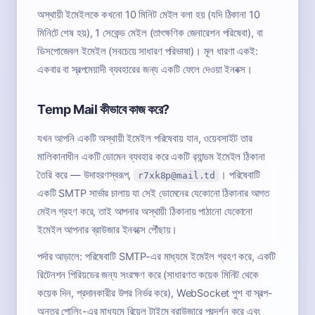
অস্থায়ী ইমেইলকে কখনো 10 মিনিট মেইল বলা হয় (যদি ঠিকানা 10
মিনিটে শেষ হয়), 1 সেকেন্ড মেইল (তাৎক্ষণিক জেনারেশন পরিষেবা), বা
ডিসপোজেবল ইমেইল (সবচেয়ে সাধারণ পরিভাষা)। মূল ধারণা একই:
একবার বা স্বল্পমেয়াদী ব্যবহারের জন্য একটি ফেলে দেওয়া ইনবক্স।
Temp Mail কীভাবে কাজ করে?
যখন আপনি একটি অস্থায়ী ইমেইল পরিষেবায় যান, ওয়েবসাইট তার
মালিকানাধীন একটি ডোমেন ব্যবহার করে একটি র‍্যান্ডম ইমেইল ঠিকানা
তৈরি করে — উদাহরণস্বরূপ,
। পরিষেবাটি
r7xk8p@mail.td
একটি SMTP সার্ভার চালায় যা সেই ডোমেনের যেকোনো ঠিকানার আগত
মেইল গ্রহণ করে, তাই আপনার অস্থায়ী ঠিকানায় পাঠানো যেকোনো
ইমেইল আপনার ব্রাউজার ইনবক্সে পৌঁছায়।
পর্দার আড়ালে: পরিষেবাটি SMTP-এর মাধ্যমে ইমেইল গ্রহণ করে, একটি
রিটেনশন পিরিয়ডের জন্য সংরক্ষণ করে (সাধারণত কয়েক মিনিট থেকে
কয়েক দিন, প্রদানকারীর উপর নির্ভর করে), WebSocket পুশ বা স্বল্প-
অন্তর পোলিং-এর মাধ্যমে রিয়েল টাইমে ব্রাউজারে প্রদর্শন করে এবং