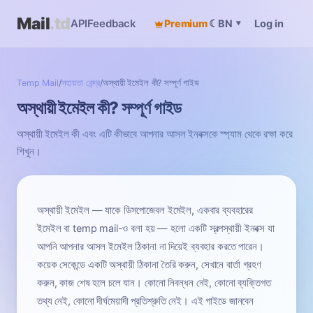
Mail
.td
API
Feedback
Premium
☾
Log in
BN
▾
Temp Mail
/
সহায়তা কেন্দ্র
/
অস্থায়ী ইমেইল কী? সম্পূর্ণ গাইড
অস্থায়ী ইমেইল কী? সম্পূর্ণ গাইড
অস্থায়ী ইমেইল কী এবং এটি কীভাবে আপনার আসল ইনবক্সকে স্প্যাম থেকে রক্ষা করে
শিখুন।
অস্থায়ী ইমেইল — যাকে ডিসপোজেবল ইমেইল, একবার ব্যবহারের
ইমেইল বা temp mail-ও বলা হয় — হলো একটি স্বল্পস্থায়ী ইনবক্স যা
আপনি আপনার আসল ইমেইল ঠিকানা না দিয়েই ব্যবহার করতে পারেন।
কয়েক সেকেন্ডে একটি অস্থায়ী ঠিকানা তৈরি করুন, সেখানে বার্তা গ্রহণ
করুন, কাজ শেষ হলে চলে যান। কোনো নিবন্ধন নেই, কোনো ব্যক্তিগত
তথ্য নেই, কোনো দীর্ঘমেয়াদী প্রতিশ্রুতি নেই। এই গাইডে জানবেন