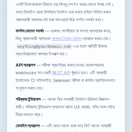
একটি ডিসপোজেবল ঠিকানা দেয় কিন্তু লগ ইন করার কোনো উপায় নেই।
অন্য ডিভাইস থেকে বিলম্বিত ইমেইল চেক করতে চাইলে নিশ্চিত করুন
প্রদানকারী আপনার সেট করা পাসওয়ার্ড দিয়ে লগইন সমর্থন করে।
কাস্টম ডোমেন সমর্থন
— গুরুতর গোপনীয়তা বা দলগত ব্যবহারের জন্য,
কিছু প্রদানকারী আপনাকে
আপনার নিজের ডোমেন
ব্যবহার করতে দেয়।
-এর মতো প্রতিটি ঠিকানা
anything@yourdomain.com
স্বয়ংক্রিয়ভাবে আপনার ইনবক্সে যায়।
API অ্যাক্সেস
— পরীক্ষা স্বয়ংক্রিয় করতে চাওয়া ডেভেলপারদের
webhooks সহ একটি
REST API
খুঁজতে হবে। এটি অস্থায়ী
ইমেইলকে CI পাইপলাইন, Selenium পরীক্ষা বা কাস্টম অ্যাপ্লিকেশনে
সংযুক্ত করতে দেয়।
পরিষ্কার ইন্টারফেস
— অনেক ফ্রি অস্থায়ী ইমেইল পরিষেবা বিজ্ঞাপন-
ভারী। পরিষ্কার ইন্টারফেস সাধারণত ভালো UX বোঝায়, যদিও সঙ্গে পেইড
টিয়ার থাকতে পারে।
মোবাইল অ্যাক্সেস
— এটি ফোনে ভালো কাজ করে কি? অনেক অস্থায়ী