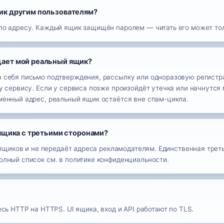
ик другим пользователям?
по адресу. Каждый ящик защищён паролем — читать его может тол
ает мой реальный ящик?
 себя письмо подтверждения, рассылку или одноразовую регистр
у сервису. Если у сервиса позже произойдёт утечка или начнутся
менный адрес, реальный ящик остаётся вне спам-цикла.
 ящика с третьими сторонами?
е ящиков и не передаёт адреса рекламодателям. Единственная трет
олный список см. в политике конфиденциальности.
есь HTTP на HTTPS. UI ящика, вход и API работают по TLS.