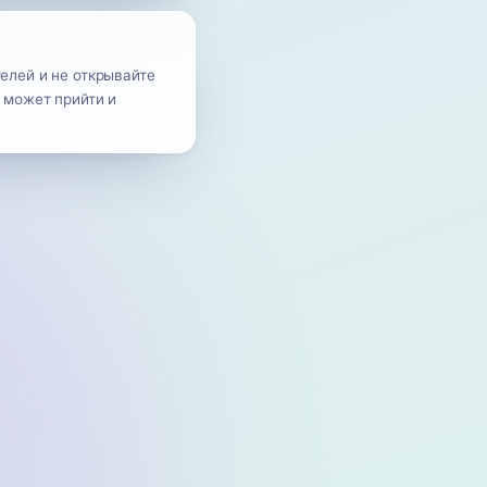
елей и не открывайте
 может прийти и