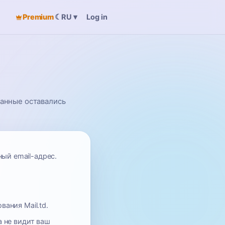
Premium
☾
Log in
RU
▾
данные оставались
ый email-адрес.
ания Mail.td.
 не видит ваш