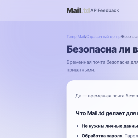
Mail
.td
API
Feedback
Temp Mail
/
Справочный центр
/
Безопас
Безопасна ли 
Временная почта безопасна для
приватными.
Да — временная почта безоп
Что Mail.td делает дл
Не нужны личные данны
Обработка пароля.
Пароли