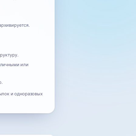
архивируется.
руктуру.
с личными или
о.
ылок и одноразовых