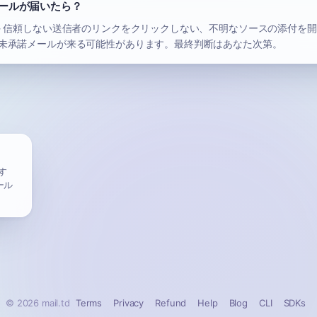
ールが届いたら？
— 信頼しない送信者のリンクをクリックしない、不明なソースの添付を
未承諾メールが来る可能性があります。最終判断はあなた次第。
す
ール
© 2026 mail.td
Terms
Privacy
Refund
Help
Blog
CLI
SDKs