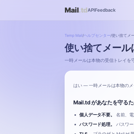
Mail
.td
API
Feedback
Temp Mail
/
ヘルプセンター
/
使い捨てメ
使い捨てメール
一時メールは本物の受信トレイを守る
はい — 一時メールは本物の
Mail.td があなたを守
個人データ不要。
名前、電
パスワード処理。
パスワー