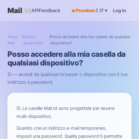
Mail
.td
API
Feedback
Premium
☾
Log in
IT
▾
Temp
/
Centro
/
Posso accedere alla mia casella da qualsiasi
Mail
assistenza
dispositivo?
Posso accedere alla mia casella da
qualsiasi dispositivo?
Sì — accedi da qualsiasi browser o dispositivo con il tuo
indirizzo e password.
Sì. Le caselle Mail.td sono progettate per essere
multi-dispositivo.
Quando crei un indirizzo e-mail temporaneo,
imposti una password. Quella password ti permette