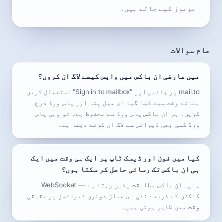
مرموز کیے جاتے ہیں۔
عام سوالات
میں عارضی ان باکس میں واپس کیسے لاگ ان کروں؟
mail.td پر جائیں اور "Sign in to mailbox" استعمال کریں۔
بناتے وقت سیٹ کیا گیا ای میل پتہ اور پاس ورڈ درج
کریں۔ ہر ان باکس پاس ورڈ سے محفوظ ہے، تو وہی پاس
ورڈ کسی بھی ڈیوائس سے لاگ ان کرنے دیتا ہے۔
کیا میں فون اور ڈیسک ٹاپ پر ایک ہی وقت میں ایک
ہی ان باکس تک رسائی حاصل کر سکتا ہوں؟
ہاں۔ ان باکس مطابقت پذیر رہتا ہے — WebSocket
کنکشن کے ذریعے نئی ای میلز دونوں ڈیوائسز پر حقیقی
وقت میں ظاہر ہوتی ہیں۔