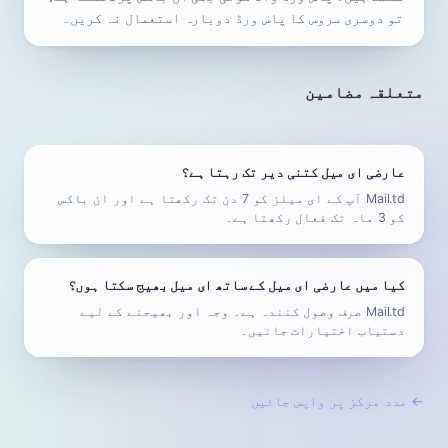
تو دوسری سروس کا پاس ورڈ دوبارہ استعمال نہ کریں۔
متعلقہ مضامین
عارضی ای میل کتنی دیر تک رہتا ہے؟
Mail.td آپ کے ای میلز کو 7 دن تک رکھتا ہے اور ان باکس
کو 3 ماہ تک فعال رکھتا ہے۔
کیا میں عارضی ای میل کے ساتھ ای میل بھیج سکتا ہوں؟
Mail.td صرف وصول کنندہ ہے۔ وجہ اور بھیجنے کے لیے
دستیاب اختیارات جانیں۔
←
مدد مرکز پر واپس جائیں