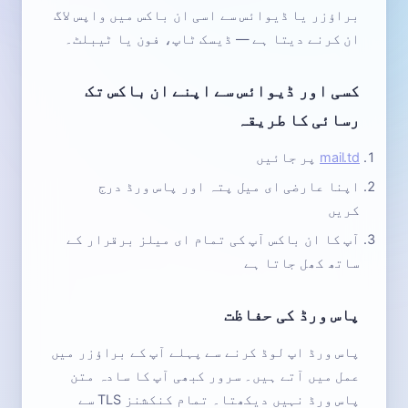
براؤزر یا ڈیوائس سے اسی ان باکس میں واپس لاگ
ان کرنے دیتا ہے — ڈیسک ٹاپ، فون یا ٹیبلٹ۔
کسی اور ڈیوائس سے اپنے ان باکس تک
رسائی کا طریقہ
mail.td
پر جائیں
اپنا عارضی ای میل پتہ اور پاس ورڈ درج
کریں
آپ کا ان باکس آپ کی تمام ای میلز برقرار کے
ساتھ کھل جاتا ہے
پاس ورڈ کی حفاظت
پاس ورڈ اپ لوڈ کرنے سے پہلے آپ کے براؤزر میں
عمل میں آتے ہیں۔ سرور کبھی آپ کا سادہ متن
پاس ورڈ نہیں دیکھتا۔ تمام کنکشنز TLS سے