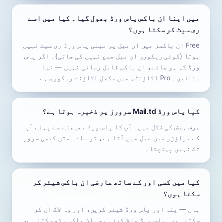
میں اپنا ان باکس پاس ورڈ بھول گیا۔ کیا میں اسے
ری سیٹ کر سکتا ہوں؟
Free ان باکسز میں ای میل پر مبنی پاس ورڈ ری سیٹ نہیں
ہوتا (کوئی ریکوری ای میل جمع نہیں کی جاتی)۔ اگر پاس
ورڈ گم ہو جائے، ان باکس قابل رسائی نہیں — نیا
بنائیں۔ Pro اکاؤنٹس میں مکمل اکاؤنٹ ریکوری ہے۔
کیا پاس ورڈ Mail.td سرورز پر ذخیرہ ہوتا ہے؟
صرف ہیش کی شکل میں۔ آپ کا پاس ورڈ بھیجنے سے پہلے آپ
کے براؤزر میں عمل میں آتا ہے، تو سادہ متن کبھی سرور
تک نہیں پہنچتا۔
کیا میں کسی اور کے ساتھ عارضی ان باکس شیئر کر
سکتا ہوں؟
ہاں — پتہ اور پاس ورڈ شیئر کریں، اور وہ لاگ ان کر
سکتے ہیں۔ پاس ورڈ والا کوئی بھی ان باکس پڑھ سکتا ہے،