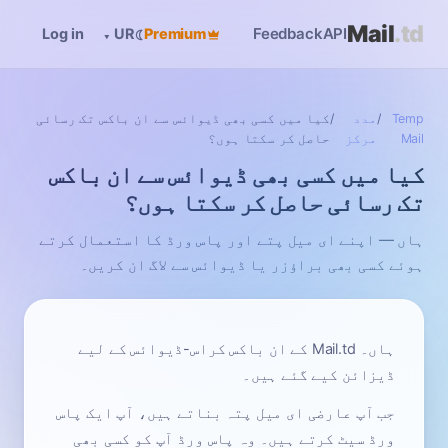
Mail
.td
Feedback
API
Log in
☾
Premium
▾
UR
Temp
/
مدد
/
کیا میں کسی بھی ڈیوائس سے ان باکس تک رسائی
Mail
مرکز
حاصل کر سکتا ہوں؟
کیا میں کسی بھی ڈیوائس سے ان باکس
تک رسائی حاصل کر سکتا ہوں؟
ہاں — اپنے ای میل پتے اور پاس ورڈ کا استعمال کرتے
ہوئے کسی بھی براؤزر یا ڈیوائس سے لاگ ان کریں۔
ہاں۔ Mail.td کے ان باکس کراس-ڈیوائس کے لیے
ڈیزائن کیے گئے ہیں۔
جب آپ عارضی ای میل پتہ بناتے ہیں، آپ ایک پاس
ورڈ سیٹ کرتے ہیں۔ وہ پاس ورڈ آپ کو کسی بھی