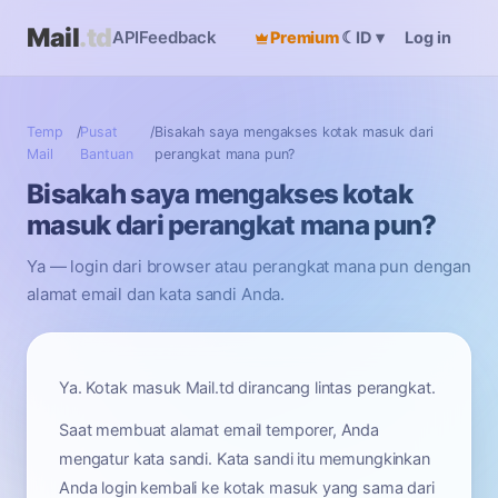
Mail
.td
API
Feedback
Premium
☾
Log in
ID
▾
Temp
/
Pusat
/
Bisakah saya mengakses kotak masuk dari
Mail
Bantuan
perangkat mana pun?
Bisakah saya mengakses kotak
masuk dari perangkat mana pun?
Ya — login dari browser atau perangkat mana pun dengan
alamat email dan kata sandi Anda.
Ya. Kotak masuk Mail.td dirancang lintas perangkat.
Saat membuat alamat email temporer, Anda
mengatur kata sandi. Kata sandi itu memungkinkan
Anda login kembali ke kotak masuk yang sama dari