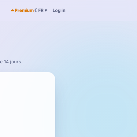
Premium
☾
Log in
FR
▾
e 14 jours.