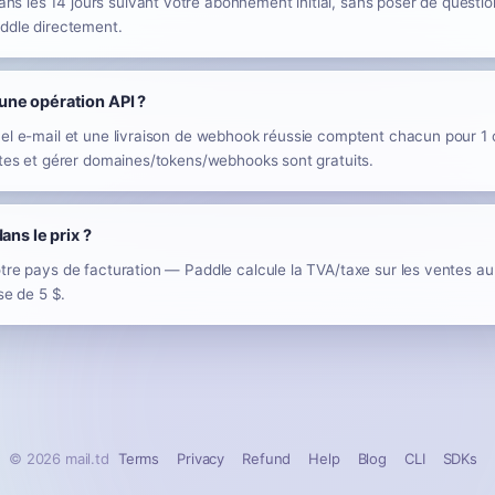
 les 14 jours suivant votre abonnement initial, sans poser de questi
addle directement.
ne opération API ?
el e-mail et une livraison de webhook réussie comptent chacun pour 1 o
ntes et gérer domaines/tokens/webhooks sont gratuits.
ans le prix ?
otre pays de facturation — Paddle calcule la TVA/taxe sur les ventes a
se de 5 $.
© 2026 mail.td
Terms
Privacy
Refund
Help
Blog
CLI
SDKs