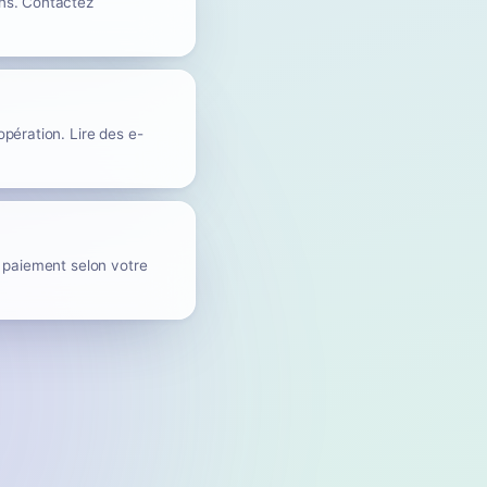
ons. Contactez
pération. Lire des e-
u paiement selon votre