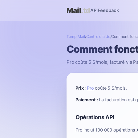
Mail
.td
API
Feedback
Temp Mail
/
Centre d'aide
/
Comment foncti
Comment foncti
Pro coûte 5 $/mois, facturé via 
Prix :
Pro
coûte 5 $/mois.
Paiement :
La facturation est 
Opérations API
Pro inclut 100 000 opérations