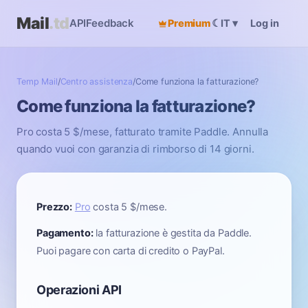
Mail
.td
API
Feedback
Premium
☾
Log in
IT
▾
Temp Mail
/
Centro assistenza
/
Come funziona la fatturazione?
Come funziona la fatturazione?
Pro costa 5 $/mese, fatturato tramite Paddle. Annulla
quando vuoi con garanzia di rimborso di 14 giorni.
Prezzo:
Pro
costa 5 $/mese.
Pagamento:
la fatturazione è gestita da Paddle.
Puoi pagare con carta di credito o PayPal.
Operazioni API