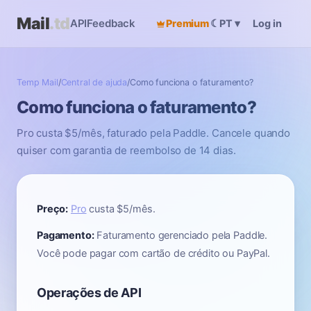
Mail
.td
API
Feedback
Premium
☾
Log in
PT
▾
Temp Mail
/
Central de ajuda
/
Como funciona o faturamento?
Como funciona o faturamento?
Pro custa $5/mês, faturado pela Paddle. Cancele quando
quiser com garantia de reembolso de 14 dias.
Preço:
Pro
custa $5/mês.
Pagamento:
Faturamento gerenciado pela Paddle.
Você pode pagar com cartão de crédito ou PayPal.
Operações de API