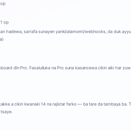
 op
 1 op
wan haɗewa, sarrafa sunayen yanki/alamomi/webhooks, da duk ayyu
a)
oard ɗin Pro. Fasalulluka na Pro suna kasancewa cikin aiki har zuw
akke a cikin kwanaki 14 na rajistar farko — ba tare da tambaya ba. 
 tsaye.