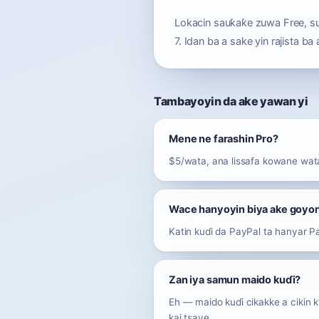
Lokacin sauƙaƙe zuwa Free, s
7. Idan ba a sake yin rajista 
Tambayoyin da ake yawan yi
Mene ne farashin Pro?
$5/wata, ana lissafa kowane wata
Wace hanyoyin biya ake goyo
Katin kuɗi da PayPal ta hanyar P
Zan iya samun maido kuɗi?
Eh — maido kuɗi cikakke a cikin k
kai tsaye.