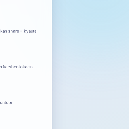
kan share = kyauta
a ƙarshen lokacin
Tuntubi