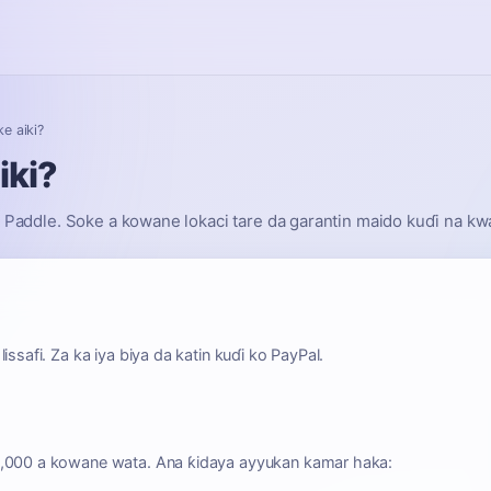
ke aiki?
iki?
r Paddle. Soke a kowane lokaci tare da garantin maido kuɗi na kw
ssafi. Za ka iya biya da katin kuɗi ko PayPal.
0,000 a kowane wata. Ana ƙidaya ayyukan kamar haka: