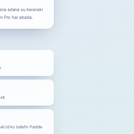
ana adana su kwanaki
un Pro har abada.
u.
sit.
l.td ko tallafin Paddle