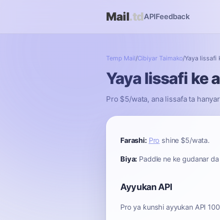
Mail
.td
API
Feedback
Temp Mail
/
Cibiyar Taimako
/
Yaya lissafi 
Yaya lissafi ke a
Pro $5/wata, ana lissafa ta hanya
Farashi:
Pro
shine $5/wata.
Biya:
Paddle ne ke gudanar da li
Ayyukan API
Pro ya ƙunshi ayyukan API 10