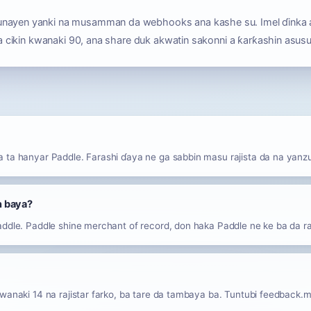
unayen yanki na musamman da webhooks ana kashe su. Imel ɗinka 
ba a cikin kwanaki 90, ana share duk akwatin sakonni a ƙarƙashin asus
 ta hanyar Paddle. Farashi ɗaya ne ga sabbin masu rajista da na yanz
n baya?
addle. Paddle shine merchant of record, don haka Paddle ne ke ba da ra
wanaki 14 na rajistar farko, ba tare da tambaya ba. Tuntubi feedback.mai