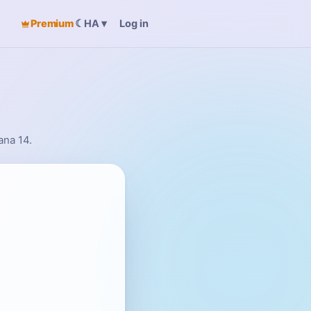
Premium
☾
Log in
HA
▾
ana 14.