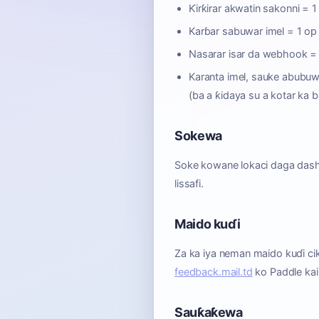
Ƙirƙirar akwatin sakonni = 1
Karɓar sabuwar imel = 1 op
Nasarar isar da webhook =
Karanta imel, sauke abubu
(ba a ƙidaya su a kotar ka b
Sokewa
Soke kowane lokaci daga dashb
lissafi.
Maido kuɗi
Za ka iya neman maido kuɗi cik
feedback.mail.td
ko Paddle kai
Sauƙaƙewa