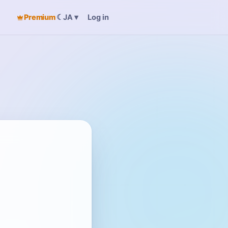
Premium
☾
Log in
JA
▾