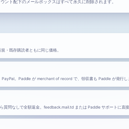
アカウント配下のメールボックスはすべて永久に削除されます。
請求。新規・既存購読者ともに同じ価格。
Pal。Paddle が merchant of record で、領収書も Paddle が発
質問なしで全額返金。feedback.mail.td または Paddle サポートに