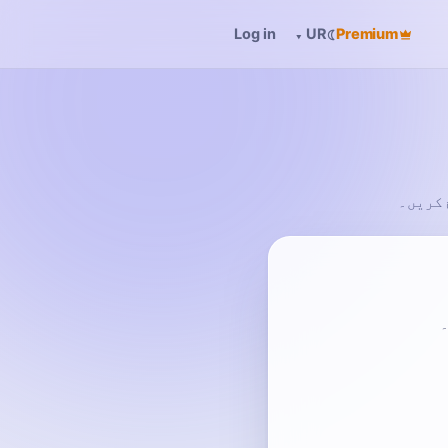
Log in
☾
Premium
▾
UR