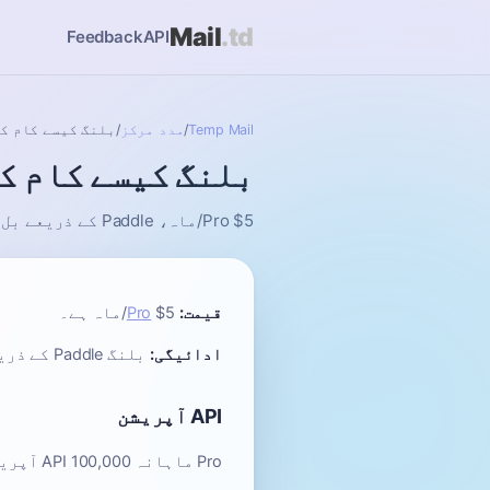
Mail
.td
Feedback
API
Temp Mail
/
مدد مرکز
/
بلنگ کیسے کام ک
بلنگ کیسے کام ک
Pro $5/ماہ، Paddle کے ذریعے بل ہوتا ہے۔ 14 دن کی واپسی کی ضمانت کے ساتھ کسی بھی وقت منسوخ کریں۔
قیمت:
$5/ماہ ہے۔
Pro
ادائیگی:
بلنگ Paddle کے ذریعے ہوتی ہے۔ آپ کریڈٹ کارڈ یا PayPal سے ادائیگی کر سکتے ہیں۔
API آپریشن
Pro ماہانہ 100,000 API آپریشن شامل کرتا ہے۔ آپریشنز اس طرح گنے جاتے ہیں: