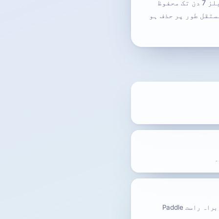
Free پر ڈاؤن گریڈ کرنے پر، کسٹم ڈومینز اور webhooks غیر فعال ہو جاتے ہیں۔ آپ کی ای میلز 7 دن تک محفوظ
ے تحت تمام ان باکسز مستقل طور پر حذف ہو
ہاں — اپنی ابتدائی سبسکرپشن کے 14 دنوں کے اندر مکمل واپسی، کوئی سوال نہیں۔ feedback.mail.td یا براہ راست Paddle