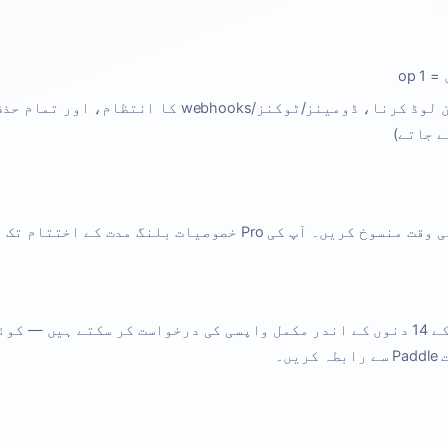
ای میل پڑھنا، منسلکات ڈاؤن لوڈ کرنا، ڈومینز/ٹوکنز/webhooks ک
ے جاتے)
ال نہیں۔
یں۔