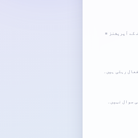
ا انتظام، اور تمام حذف کے آپریشنز =