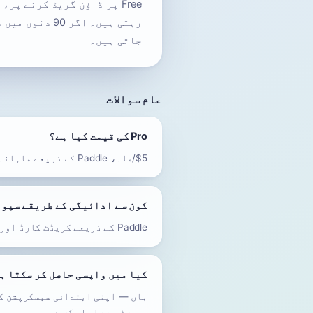
جاتی ہیں۔
عام سوالات
Pro کی قیمت کیا ہے؟
$5/ماہ، Paddle کے ذریعے ماہانہ بل۔ نئے اور موجودہ سبسکرائبرز کے لیے ایک ہی قیمت۔
کون سے ادائیگی کے طریقے سپور
Paddle کے ذریعے کریڈٹ کارڈ اور PayPal۔ Paddle merchant of record ہے، تو رسید Paddle جاری کرتا ہے۔
کیا میں واپسی حاصل کر سکتا ہ
سپورٹ سے رابطہ کریں۔