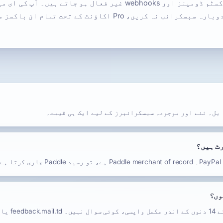
رہتی ہیں۔ اگر 90 دنوں میں دوبارہ سبسکرائب نہ کریں، Pro اکاؤنٹ ک
ٹ ہیں؟
وں؟