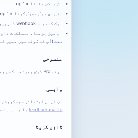
ان باکس بنانا = 1 op
نئی ای میل وصول کرنا = 1 op
ایک کامیاب webhook ڈلیوری = 1 op
مفت (آپ کے کوٹے میں نہیں گن
منسوخی
اپنے Pro ڈیش بورڈ سے کسی بھی وقت منسوخ کریں۔ آپ کی Pro خصوصیات بلنگ مدت کے اختتام تک فعال رہتی ہیں۔
واپسی
آپ اپنی ابتدائی سبسکرپشن کے 14 دنوں کے اندر مکمل واپسی کی درخواست کر سکتے ہیں — کوئی سو
feedback.mail.td
یا براہ راست Paddle سے رابطہ کر
ڈاؤن گریڈ