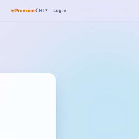
Premium
☾
Log in
HI
▾