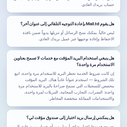
حساب بريدك العادي.
هل يقوم Mail.td بإعادة التوجيه التلقائي إلى عنوان آخر؟
ليس حالياً. يمكنك نسخ الرسائل أو تنزيلها يدوياً ضمن نافذة
الاحتفاظ وإعادة توجيهها عبر عميل بريدك العادي.
هل ينبغي استخدام البريد المؤقت مع خدمات لا تسمح بعناوين
الاستخدام مرة واحدة؟
إن كانت شروط الخدمة تحظر البريد للاستخدام مرة واحدة، اتبع
تلك الشروط — استخدم عنواناً عادياً هناك. البريد المؤقت
مخصص للتسجيلات التي تسمح صراحةً بالبريد للاستخدام مرة
واحدة: النشرات، التجارب المجانية، التنزيلات لمرة واحدة،
والاستخدامات المماثلة منخفضة المخاطر.
هل يمكنني إرسال بريد اختبار إلى صندوق مؤقت لي؟
نعم — هو نمط اختبار شائع. أرسل من أي حساب بريد عادي إلى