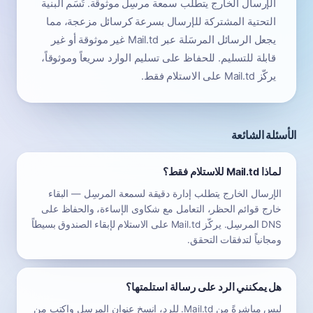
الإرسال الخارج يتطلب سمعة مرسِل موثوقة. تُسَم البنية
التحتية المشتركة للإرسال بسرعة كرسائل مزعجة، مما
يجعل الرسائل المرسَلة عبر Mail.td غير موثوقة أو غير
قابلة للتسليم. للحفاظ على تسليم الوارد سريعاً وموثوقاً،
يركّز Mail.td على الاستلام فقط.
الأسئلة الشائعة
لماذا Mail.td للاستلام فقط؟
الإرسال الخارج يتطلب إدارة دقيقة لسمعة المرسِل — البقاء
خارج قوائم الحظر، التعامل مع شكاوى الإساءة، والحفاظ على
DNS المرسِل. يركّز Mail.td على الاستلام لإبقاء الصندوق بسيطاً
ومجانياً لتدفقات التحقق.
هل يمكنني الرد على رسالة استلمتها؟
ليس مباشرةً من Mail.td. للرد، انسخ عنوان المرسِل واكتب من