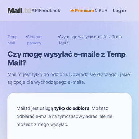
Mail
.td
API
Feedback
Premium
☾
Log in
PL
▾
Temp
/
Centrum
/
Czy mogę wysyłać e-maile z Temp
Mail
pomocy
Mail?
Czy mogę wysyłać e-maile z Temp
Mail?
Mail.td jest tylko do odbioru. Dowiedz się dlaczego i jakie
są opcje dla wychodzącego e-maila.
Mail.td jest usługą
tylko do odbioru
. Możesz
odbierać e-maile na tymczasowy adres, ale nie
możesz z niego wysyłać.