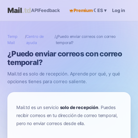
Mail
.td
API
Feedback
Premium
☾
Log in
ES
▾
Temp
/
Centro de
/
¿Puedo enviar correos con correo
Mail
ayuda
temporal?
¿Puedo enviar correos con correo
temporal?
Mail.td es solo de recepción. Aprende por qué, y qué
opciones tienes para correo saliente.
Mail.td es un servicio
solo de recepción
. Puedes
recibir correos en tu dirección de correo temporal,
pero no enviar correos desde ella.