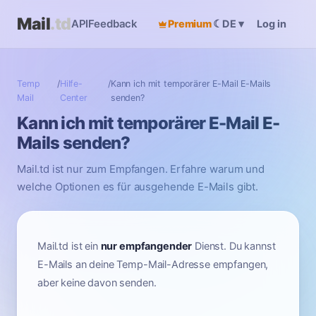
Mail
.td
API
Feedback
Premium
☾
Log in
DE
▾
Temp
/
Hilfe-
/
Kann ich mit temporärer E-Mail E-Mails
Mail
Center
senden?
Kann ich mit temporärer E-Mail E-
Mails senden?
Mail.td ist nur zum Empfangen. Erfahre warum und
welche Optionen es für ausgehende E-Mails gibt.
Mail.td ist ein
nur empfangender
Dienst. Du kannst
E-Mails an deine Temp-Mail-Adresse empfangen,
aber keine davon senden.