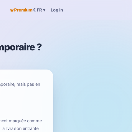
Premium
☾
Log in
FR
▾
mporaire ?
mporaire, mais pas en
pidement marquée comme
la livraison entrante