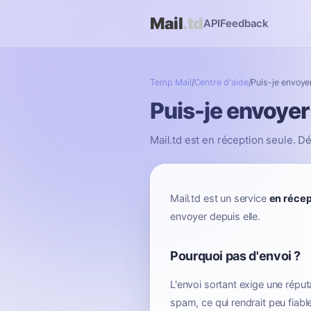
Mail
.td
API
Feedback
Temp Mail
/
Centre d'aide
/
Puis-je envoye
Puis-je envoyer
Mail.td est en réception seule. D
Mail.td est un service
en récep
envoyer depuis elle.
Pourquoi pas d'envoi ?
L'envoi sortant exige une répu
spam, ce qui rendrait peu fiabl