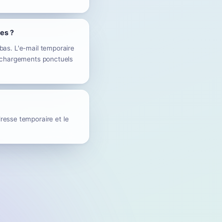
les ?
-bas. L'e-mail temporaire
téléchargements ponctuels
resse temporaire et le