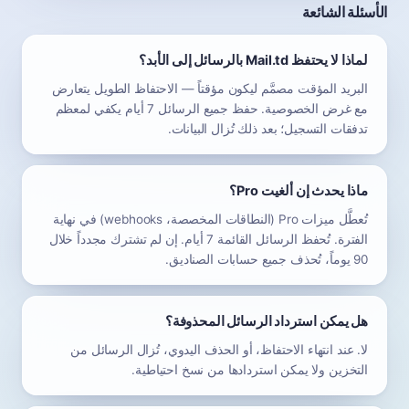
الأسئلة الشائعة
لماذا لا يحتفظ Mail.td بالرسائل إلى الأبد؟
البريد المؤقت مصمَّم ليكون مؤقتاً — الاحتفاظ الطويل يتعارض
مع غرض الخصوصية. حفظ جميع الرسائل 7 أيام يكفي لمعظم
تدفقات التسجيل؛ بعد ذلك تُزال البيانات.
ماذا يحدث إن ألغيت Pro؟
تُعطَّل ميزات Pro (النطاقات المخصصة، webhooks) في نهاية
الفترة. تُحفظ الرسائل القائمة 7 أيام. إن لم تشترك مجدداً خلال
90 يوماً، تُحذف جميع حسابات الصناديق.
هل يمكن استرداد الرسائل المحذوفة؟
لا. عند انتهاء الاحتفاظ، أو الحذف اليدوي، تُزال الرسائل من
التخزين ولا يمكن استردادها من نسخ احتياطية.