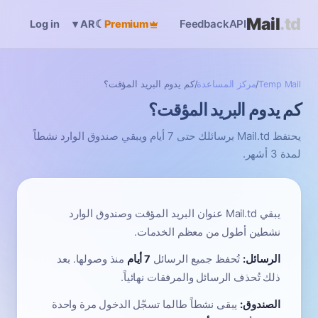
Mail
.td
Feedback
API
Log in
☾
Premium
▾
AR
Temp Mail
/
مركز المساعدة
/
كم يدوم البريد المؤقت؟
كم يدوم البريد المؤقت؟
يحتفظ Mail.td برسائلك حتى 7 أيام ويبقي صندوق الوارد نشطاً
لمدة 3 أشهر.
يبقي Mail.td عنوان البريد المؤقت وصندوق الوارد
نشطين أطول من معظم الخدمات.
الرسائل:
تُحفظ جميع الرسائل
7 أيام
منذ وصولها. بعد
ذلك تُحذف الرسائل والمرفقات نهائياً.
الصندوق:
يبقى نشطاً طالما تسجّل الدخول مرة واحدة