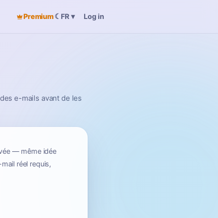
Premium
☾
Log in
FR
▾
 des e-mails avant de les
privée — même idée
mail réel requis,