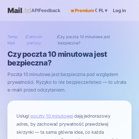
Mail
.td
API
Feedback
Premium
☾
Log in
PL
▾
Temp
/
Centrum
/
Czy poczta 10 minutowa jest
Mail
pomocy
bezpieczna?
Czy poczta 10 minutowa jest
bezpieczna?
Poczta 10 minutowa jest bezpieczna pod względem
prywatności. Ryzyko to nie bezpieczeństwo — to utrata
e-maili przed odczytaniem.
Usługi
poczty 10 minutowej
dają jednorazowy
adres, by zachować prywatność prawdziwej
skrzynki — ta sama główna idea, co każda