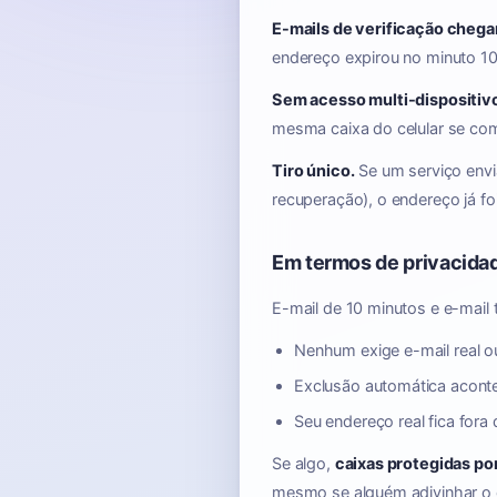
E-mails de verificação chega
endereço expirou no minuto 10
Sem acesso multi-dispositiv
mesma caixa do celular se co
Tiro único.
Se um serviço envi
recuperação), o endereço já foi
Em termos de privacida
E-mail de 10 minutos e e-mail
Nenhum exige e-mail real o
Exclusão automática acont
Seu endereço real fica for
Se algo,
caixas protegidas po
mesmo se alguém adivinhar o 