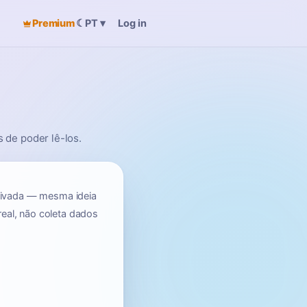
Premium
☾
Log in
PT
▾
 de poder lê-los.
privada — mesma ideia
real, não coleta dados