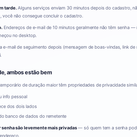
m tarde.
Alguns serviços enviam 30 minutos depois do cadastro, nã
, você não consegue concluir o cadastro.
o.
Endereços de e-mail de 10 minutos geralmente não têm senha — n
meçou no desktop.
a e-mail de seguimento depois (mensagem de boas-vindas, link de r
.
de, ambos estão bem
 temporário de duração maior têm propriedades de privacidade simil
u info pessoal
ece dos dois lados
a do banco de dados do remetente
r senha são levemente mais privadas
— só quem tem a senha pode
endereço.