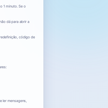
o 1 minuto. Se o
ão dá para abrir a
edefinição, código de
ares:
 ler mensagens,