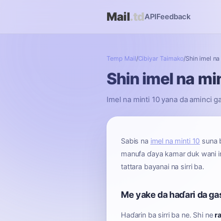
Mail
.td
API
Feedback
Temp Mail
/
Cibiyar Taimako
/
Shin imel na
Shin imel na mi
Imel na minti 10 yana da aminci ga
Sabis na
imel na minti 10
suna b
manufa ɗaya kamar duk wani imel
tattara bayanai na sirri ba.
Me yake da haɗari da ga
Haɗarin ba sirri ba ne. Shi ne
r