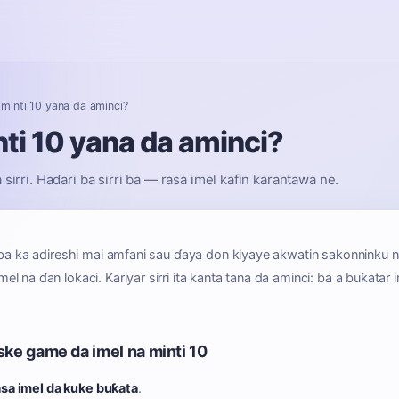
 minti 10 yana da aminci?
nti 10 yana da aminci?
 sirri. Haɗari ba sirri ba — rasa imel kafin karantawa ne.
a ka adireshi mai amfani sau ɗaya don kiyaye akwatin sakonninku na 
 na ɗan lokaci. Kariyar sirri ita kanta tana da aminci: ba a buƙatar im
ske game da imel na minti 10
asa imel da kuke buƙata
.