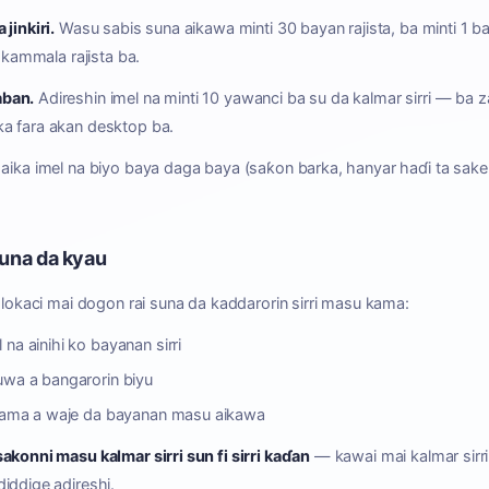
jinkiri.
Wasu sabis suna aikawa minti 30 bayan rajista, ba minti 1 ba
a kammala rajista ba.
aban.
Adireshin imel na minti 10 yawanci ba su da kalmar sirri — ba 
a fara akan desktop ba.
 aika imel na biyo baya daga baya (saƙon barka, hanyar haɗi ta sake
.
suna da kyau
n lokaci mai dogon rai suna da kaddarorin sirri masu kama:
na ainihi ko bayanan sirri
uwa a bangarorin biyu
 zama a waje da bayanan masu aikawa
akonni masu kalmar sirri sun fi sirri kaɗan
— kawai mai kalmar sirri 
iddige adireshi.