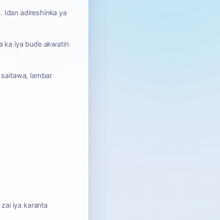
. Idan adireshinka ya
za ka iya buɗe akwatin
 saitawa, lambar
zai iya karanta