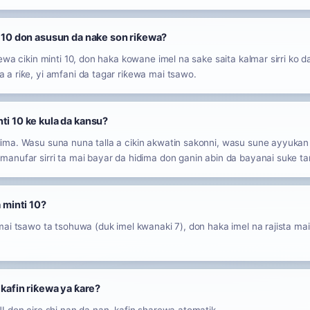
i 10 don asusun da nake son riƙewa?
ewa cikin minti 10, don haka kowane imel na sake saita kalmar sirri ko
a riƙe, yi amfani da tagar riƙewa mai tsawo.
ti 10 ke kula da kansu?
ima. Wasu suna nuna talla a cikin akwatin sakonni, wasu sune ayyuka
anufar sirri ta mai bayar da hidima don ganin abin da bayanai suke t
a minti 10?
ai tsawo ta tsohuwa (duk imel kwanaki 7), don haka imel na rajista mai j
 kafin riƙewa ya ƙare?