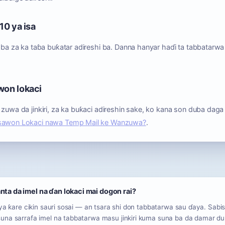
10 ya isa
a ba za ka taɓa buƙatar adireshi ba. Danna hanyar haɗi ta tabbatarwa 
won lokaci
 zuwa da jinkiri, za ka buƙaci adireshin sake, ko kana son duba daga
sawon Lokaci nawa Temp Mail ke Wanzuwa?
.
nta da imel na ɗan lokaci mai dogon rai?
 ya ƙare cikin sauri sosai — an tsara shi don tabbatarwa sau ɗaya. Sabi
una sarrafa imel na tabbatarwa masu jinkiri kuma suna ba da damar d