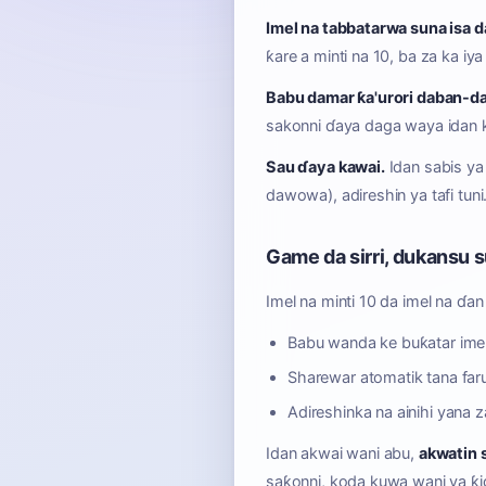
Imel na tabbatarwa suna isa da 
ƙare a minti na 10, ba za ka iy
Babu damar ƙa'urori daban-d
sakonni ɗaya daga waya idan k
Sau ɗaya kawai.
Idan sabis ya
dawowa), adireshin ya tafi tuni
Game da sirri, dukansu 
Imel na minti 10 da imel na ɗa
Babu wanda ke buƙatar imel 
Sharewar atomatik tana far
Adireshinka na ainihi yana
Idan akwai wani abu,
akwatin s
saƙonni, koda kuwa wani ya ƙid