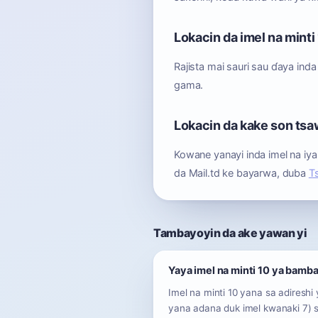
Lokacin da imel na minti 
Rajista mai sauri sau ɗaya ind
gama.
Lokacin da kake son tsa
Kowane yanayi inda imel na iya
da Mail.td ke bayarwa, duba
T
Tambayoyin da ake yawan yi
Yaya imel na minti 10 ya bamba
Imel na minti 10 yana sa adireshi
yana adana duk imel kwanaki 7) s