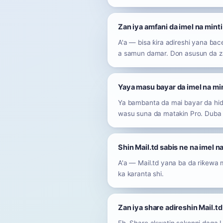
Zan iya amfani da imel na mint
A'a — bisa ƙira adireshi yana ɓac
a samun damar. Don asusun da za 
Yaya masu bayar da imel na min
Ya bambanta da mai bayar da hid
wasu suna da matakin Pro. Duba m
Shin Mail.td sabis ne na imel n
A'a — Mail.td yana ba da riƙewa m
ka karanta shi.
Zan iya share adireshin Mail.td