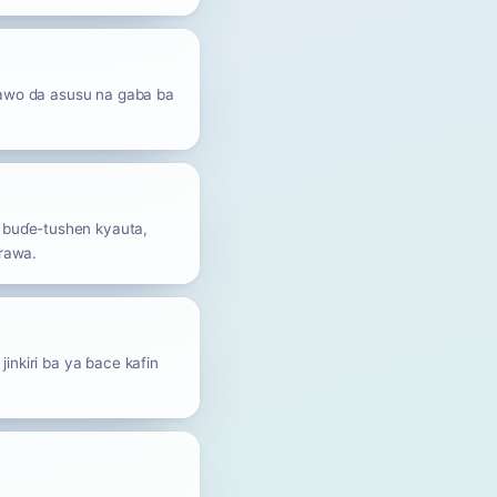
 dawo da asusu na gaba ba
n buɗe-tushen kyauta,
arawa.
inkiri ba ya ɓace kafin