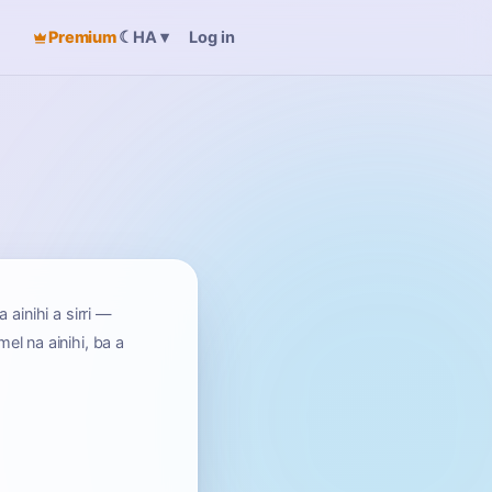
Premium
☾
Log in
HA
▾
ainihi a sirri —
el na ainihi, ba a