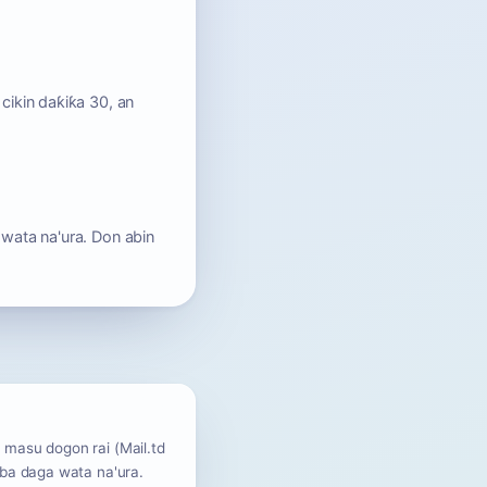
cikin daƙiƙa 30, an
 wata na'ura. Don abin
s masu dogon rai (Mail.td
uba daga wata na'ura.